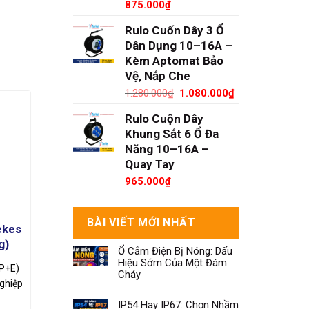
875.000
₫
Rulo Cuốn Dây 3 Ổ
Dân Dụng 10–16A –
Kèm Aptomat Bảo
Vệ, Nắp Che
Giá
Giá
1.280.000
₫
1.080.000
₫
gốc
hiện
Rulo Cuộn Dây
là:
tại
1.280.000₫.
là:
Khung Sắt 6 Ổ Đa
1.080.000₫.
Năng 10–16A –
Quay Tay
965.000
₫
BÀI VIẾT MỚI NHẤT
ekes
Ổ cắm công nghiệp gắn tường
g)
Mennekes 3 Pha 32A 4 chấu
Ổ Cắm Điện Bị Nóng: Dấu
Hiệu Sớm Của Một Đám
2P+E)
Dòng 32A 380V · 3 pha 4 chấu (3P+E)
Cháy
ghiệp
Mennekes · Gắn tườngỔ cắm công
nghiệp Mennekes gắn tường 3…
IP54 Hay IP67: Chọn Nhầm