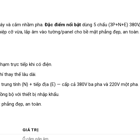
háy và cắm nhầm pha.
Đặc điểm nổi bật
dùng 5 chấu (3P+N+E) 380V
ệp cỡ vừa, lắp âm vào tường/panel cho bề mặt phẳng đẹp, an toàn.
hạm trực tiếp khi có điện.
í thay thế lâu dài.
trung tính (N) + tiếp địa (E) — cấp cả 380V ba pha và 220V một pha.
ng bộ với thiết bị nhập khẩu.
 phẳng đẹp, an toàn.
GIÁ TRỊ
Ổ cắm gắn âm