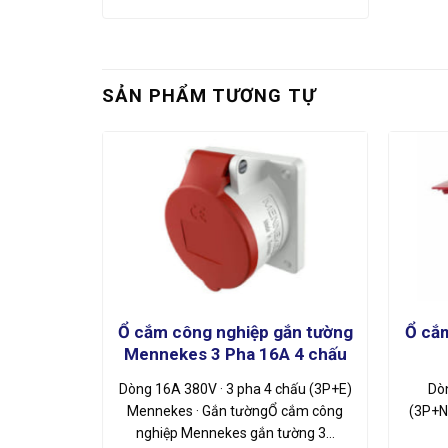
SẢN PHẨM TƯƠNG TỰ
ắn tường
Ổ cắm công nghiệp gắn tường
Ổ cắ
ố định)
Mennekes 3 Pha 16A 4 chấu
hấu (2P+E)
Dòng 16A 380V · 3 pha 4 chấu (3P+E)
Dò
ng nghiệp
Mennekes · Gắn tườngỔ cắm công
(3P+N
…
nghiệp Mennekes gắn tường 3…