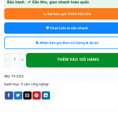
Bảo hành · ✔ Sẵn kho, giao nhanh toàn quốc
📞 Gọi báo giá: 0906.902.654
💬 Chat Zalo tư vấn nhanh
📝 Nhận báo giá theo số lượng & dự án
Ổ cắm công nghiệp gắn âm 32A 3 pha 5 chấu chống nước số lượng
SKU:
TV 3252
Danh mục:
Ổ cắm công nghiệp