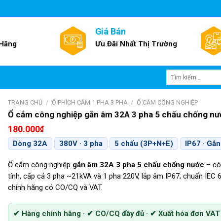
Giá Bán
 Hãng
Ưu Đãi Nhất Thị Trường
Tìm
kiếm:
TRANG CHỦ
/
Ổ PHÍCH CẮM 1 PHA 3 PHA
/
Ổ CẮM CÔNG NGHIỆP
Ổ cắm công nghiệp gắn âm 32A 3 pha 5 chấu chống nư
180.000
₫
Dòng 32A
380V · 3 pha
5 chấu (3P+N+E)
IP67 · Gắ
Ổ cắm công nghiệp
gắn âm 32A 3 pha 5 chấu chống nước
– có
tính, cấp cả 3 pha ~21kVA và 1 pha 220V, lắp âm IP67; chuẩn IEC 
chính hãng có CO/CQ và VAT.
✔ Hàng chính hãng · ✔ CO/CQ đầy đủ · ✔ Xuất hóa đơn VAT