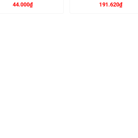
44.000
₫
191.620
₫