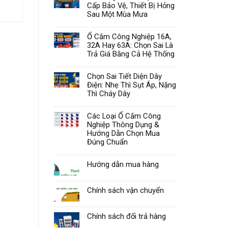
Cấp Bảo Vệ, Thiết Bị Hỏng
199.485
₫
Sau Một Mùa Mưa
Ổ Cắm Công Nghiệp 16A,
32A Hay 63A: Chọn Sai Là
Trả Giá Bằng Cả Hệ Thống
Chọn Sai Tiết Diện Dây
Điện: Nhẹ Thì Sụt Áp, Nặng
Thì Cháy Dây
Các Loại Ổ Cắm Công
Nghiệp Thông Dụng &
Hướng Dẫn Chọn Mua
Đúng Chuẩn
Hướng dẫn mua hàng
Chính sách vận chuyển
Chính sách đổi trả hàng