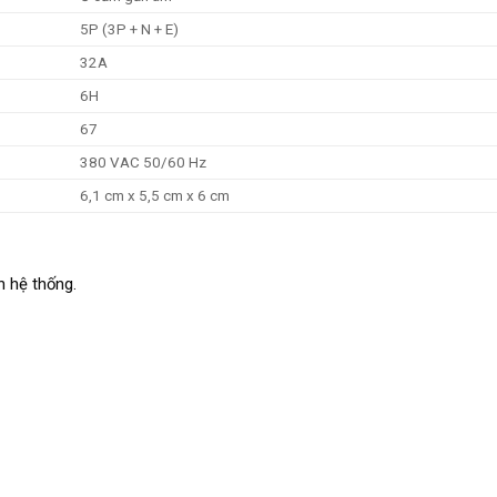
5P (3P + N + E)
32A
6H
67
380 VAC 50/60 Hz
6,1 cm x 5,5 cm x 6 cm
n hệ thống.