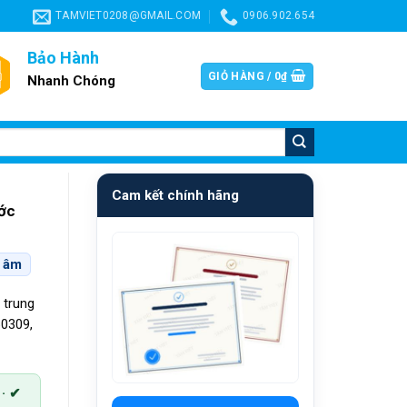
TAMVIET0208@GMAIL.COM
0906.902.654
Bảo Hành
GIỎ HÀNG /
0
₫
Nhanh Chóng
Cam kết chính hãng
ớc
n âm
 trung
60309,
 · ✔