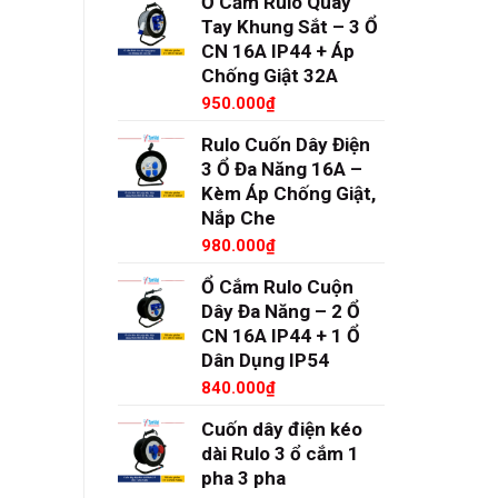
Ổ Cắm Rulo Quay
Tay Khung Sắt – 3 Ổ
CN 16A IP44 + Áp
Chống Giật 32A
950.000
₫
Rulo Cuốn Dây Điện
3 Ổ Đa Năng 16A –
Kèm Áp Chống Giật,
Nắp Che
980.000
₫
Ổ Cắm Rulo Cuộn
Dây Đa Năng – 2 Ổ
CN 16A IP44 + 1 Ổ
Dân Dụng IP54
840.000
₫
Cuốn dây điện kéo
dài Rulo 3 ổ cắm 1
pha 3 pha