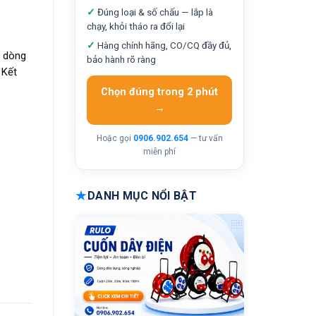
✓
Đúng loại & số chấu — lắp là
chạy, khỏi tháo ra đổi lại
✓
Hàng chính hãng, CO/CQ đầy đủ,
, dòng
bảo hành rõ ràng
 Kết
Chọn đúng trong 2 phút
→
Hoặc gọi
0906.902.654
— tư vấn
miễn phí
★
DANH MỤC NỔI BẬT