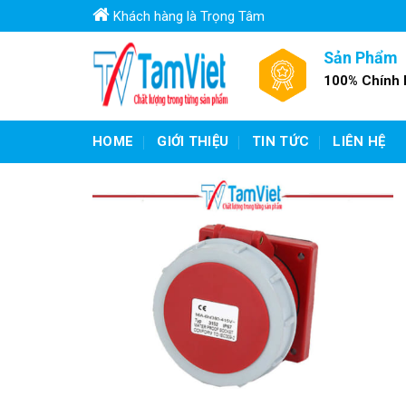
Skip
Khách hàng là Trọng Tâm
to
content
Sản Phẩm
100% Chính
HOME
GIỚI THIỆU
TIN TỨC
LIÊN HỆ