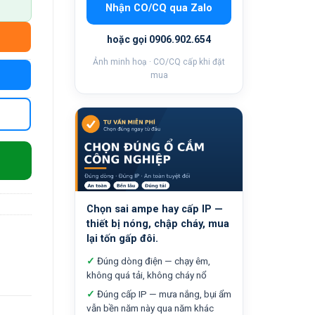
Nhận CO/CQ qua Zalo
hoặc gọi 0906.902.654
Ảnh minh hoạ · CO/CQ cấp khi đặt
mua
Chọn sai ampe hay cấp IP —
thiết bị nóng, chập cháy, mua
lại tốn gấp đôi.
✓
Đúng dòng điện — chạy êm,
không quá tải, không cháy nổ
✓
Đúng cấp IP — mưa nắng, bụi ẩm
vẫn bền năm này qua năm khác