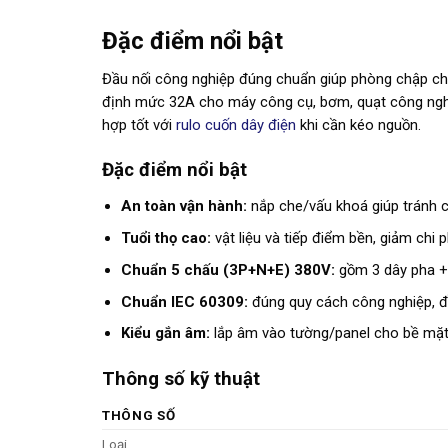
Đặc điểm nổi bật
Đầu nối công nghiệp đúng chuẩn giúp phòng chập c
định mức 32A cho máy công cụ, bơm, quạt công nghi
hợp tốt với
rulo cuốn dây điện
khi cần kéo nguồn.
Đặc điểm nổi bật
An toàn vận hành:
nắp che/vấu khoá giúp tránh c
Tuổi thọ cao:
vật liệu và tiếp điểm bền, giảm chi ph
Chuẩn 5 chấu (3P+N+E) 380V:
gồm 3 dây pha + 
Chuẩn IEC 60309:
đúng quy cách công nghiệp, đồ
Kiểu gắn âm:
lắp âm vào tường/panel cho bề mặt
Thông số kỹ thuật
THÔNG SỐ
Loại