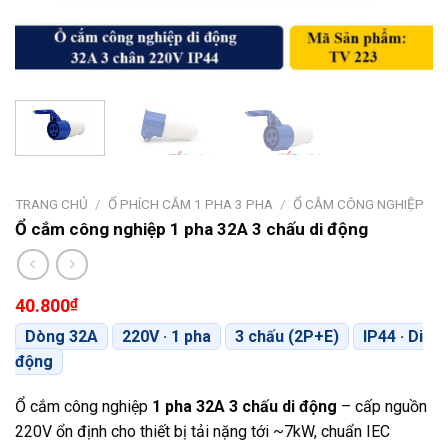
TRANG CHỦ
/
Ổ PHÍCH CẮM 1 PHA 3 PHA
/
Ổ CẮM CÔNG NGHIỆP
Ổ cắm công nghiệp 1 pha 32A 3 chấu di động
40.800
₫
Dòng 32A
220V · 1 pha
3 chấu (2P+E)
IP44 · Di
động
Ổ cắm công nghiệp
1 pha 32A 3 chấu di động
– cấp nguồn
220V ổn định cho thiết bị tải nặng tới ~7kW, chuẩn IEC