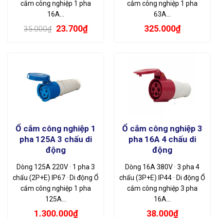
cắm công nghiệp 1 pha
cắm công nghiệp 1 pha
16A…
63A…
Giá
Giá
23.700
₫
325.000
₫
35.000
₫
gốc
hiện
là:
tại
35.000₫.
là:
23.700₫.
Ổ cắm công nghiệp 1
Ổ cắm công nghiệp 3
pha 125A 3 chấu di
pha 16A 4 chấu di
động
động
Dòng 125A 220V · 1 pha 3
Dòng 16A 380V · 3 pha 4
chấu (2P+E) IP67 · Di động Ổ
chấu (3P+E) IP44 · Di động Ổ
cắm công nghiệp 1 pha
cắm công nghiệp 3 pha
125A…
16A…
1.300.000
₫
38.000
₫