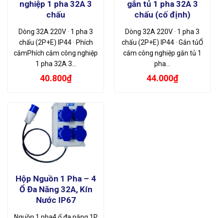
nghiệp 1 pha 32A 3
gắn tủ 1 pha 32A 3
chấu
chấu (cố định)
Dòng 32A 220V · 1 pha 3
Dòng 32A 220V · 1 pha 3
chấu (2P+E) IP44 · Phích
chấu (2P+E) IP44 · Gắn tủỔ
cắmPhích cắm công nghiệp
cắm công nghiệp gắn tủ 1
1 pha 32A 3…
pha…
40.800
₫
44.000
₫
Hộp Nguồn 1 Pha – 4
Ổ Đa Năng 32A, Kín
Nước IP67
Nguồn 1 pha4 ổ đa năng 1P