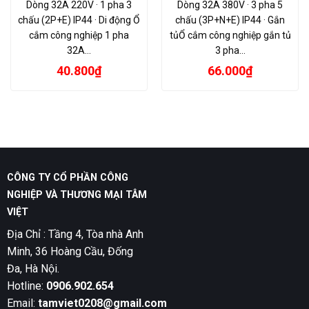
Dòng 32A 220V · 1 pha 3
Dòng 32A 380V · 3 pha 5
chấu (2P+E) IP44 · Di động Ổ
chấu (3P+N+E) IP44 · Gắn
cắm công nghiệp 1 pha
tủỔ cắm công nghiệp gắn tủ
32A…
3 pha…
40.800
₫
66.000
₫
CÔNG TY CỔ PHẦN CÔNG
NGHIỆP VÀ THƯƠNG MẠI TÂM
VIỆT
Địa Chỉ : Tầng 4, Tòa nhà Anh
Minh, 36 Hoàng Cầu, Đống
Đa, Hà Nội.
Hotline:
0906.902.654
Email:
tamviet0208@gmail.com