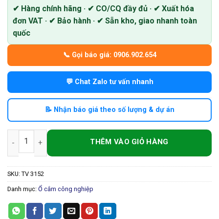
✔ Hàng chính hãng · ✔ CO/CQ đầy đủ · ✔ Xuất hóa
đơn VAT · ✔ Bảo hành · ✔ Sẵn kho, giao nhanh toàn
quốc
📞 Gọi báo giá: 0906.902.654
💬 Chat Zalo tư vấn nhanh
📝 Nhận báo giá theo số lượng & dự án
Ổ cắm công nghiệp gắn âm 16A 3 pha 5 chấu chống nước số l
SKU:
TV 3152
Danh mục:
Ổ cắm công nghiệp