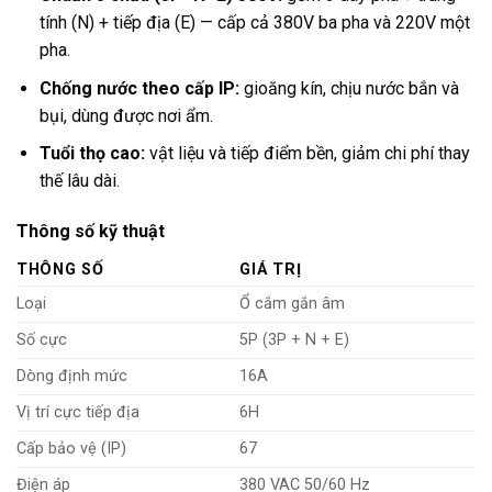
tính (N) + tiếp địa (E) — cấp cả 380V ba pha và 220V một
pha.
Chống nước theo cấp IP:
gioăng kín, chịu nước bắn và
bụi, dùng được nơi ẩm.
Tuổi thọ cao:
vật liệu và tiếp điểm bền, giảm chi phí thay
thế lâu dài.
Thông số kỹ thuật
THÔNG SỐ
GIÁ TRỊ
Loại
Ổ cắm gắn âm
Số cực
5P (3P + N + E)
Dòng định mức
16A
Vị trí cực tiếp địa
6H
Cấp bảo vệ (IP)
67
Điện áp
380 VAC 50/60 Hz