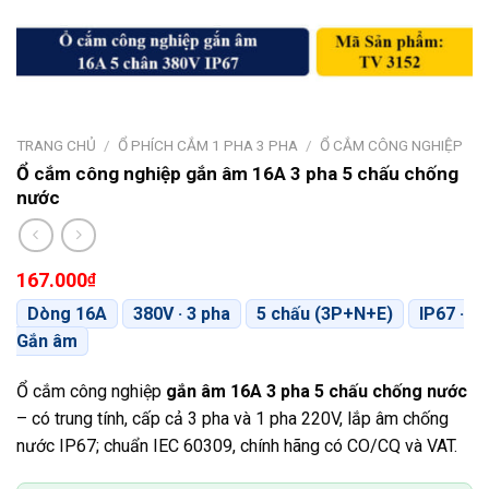
TRANG CHỦ
/
Ổ PHÍCH CẮM 1 PHA 3 PHA
/
Ổ CẮM CÔNG NGHIỆP
Ổ cắm công nghiệp gắn âm 16A 3 pha 5 chấu chống
nước
167.000
₫
Dòng 16A
380V · 3 pha
5 chấu (3P+N+E)
IP67 ·
Gắn âm
Ổ cắm công nghiệp
gắn âm 16A 3 pha 5 chấu chống nước
– có trung tính, cấp cả 3 pha và 1 pha 220V, lắp âm chống
nước IP67; chuẩn IEC 60309, chính hãng có CO/CQ và VAT.