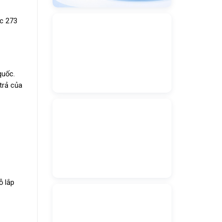
ớc 273
quốc.
trả của
ỗ lắp