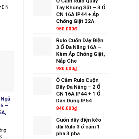
Ổ Cắm Rulo Quay
S
Tay Khung Sắt – 3 Ổ
 DIN
CN 16A IP44 + Áp
Chống Giật 32A
950.000
₫
Rulo Cuốn Dây Điện
3 Ổ Đa Năng 16A –
Kèm Áp Chống Giật,
Nắp Che
980.000
₫
Ổ Cắm Rulo Cuộn
Dây Đa Năng – 2 Ổ
CN 16A IP44 + 1 Ổ
3 Ngả
Dân Dụng IP54
5 –
840.000
₫
5A,
Cuốn dây điện kéo
dài Rulo 3 ổ cắm 1
hống
pha 3 pha
S