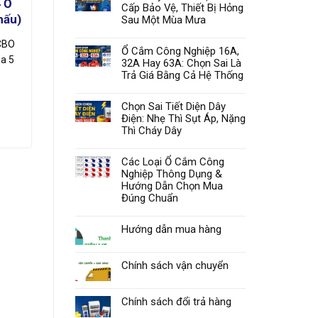
4 Ổ
Pha – 4 Ổ Công Nghiệp 16A, Áp
Cấp Bảo Vệ, Thiết Bị Hỏng
hấu)
Chống Giật 32A, Kín Nước IP44
Sau Một Mùa Mưa
RCBO
Nguồn 1 pha & 3 pha2 ổ CN 1P 16A2 ổ
Ổ Cắm Công Nghiệp 16A,
ha 5
CN 3P 16AÁp chống giật 32AChuẩn
32A Hay 63A: Chọn Sai Là
Trả Giá Bằng Cả Hệ Thống
IP44Đầu vào PG19🔌…
Giá
Giá
900.000
₫
1.350.000
₫
Chọn Sai Tiết Diện Dây
gốc
hiện
Điện: Nhẹ Thì Sụt Áp, Nặng
là:
tại
Thì Cháy Dây
1.350.000₫.
là:
900.000₫.
Các Loại Ổ Cắm Công
Nghiệp Thông Dụng &
Hướng Dẫn Chọn Mua
Đúng Chuẩn
Hướng dẫn mua hàng
Chính sách vận chuyển
Chính sách đổi trả hàng