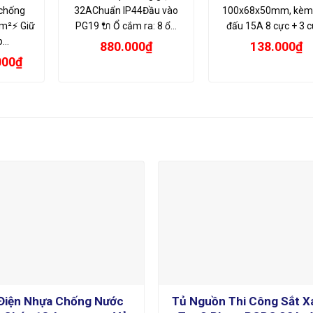
chống
32AChuẩn IP44Đầu vào
100x68x50mm, kèm
m²⚡ Giữ
PG19 🔌 Ổ cắm ra: 8 ổ…
đấu 15A 8 cực + 3 c
ếp…
880.000
₫
138.000
₫
Giá
000
₫
hiện
tại
00₫.
là:
10.000₫.
Điện Nhựa Chống Nước
Tủ Nguồn Thi Công Sắt X