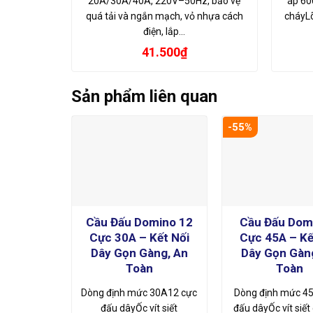
20A/30A/40A, 220V–50Hz, bảo vệ
áp 60
quá tải và ngắn mạch, vỏ nhựa cách
cháyL
điện, lắp…
41.500
₫
Sản phẩm liên quan
-55%
Cầu Đấu Domino 12
Cầu Đấu Dom
Cực 30A – Kết Nối
Cực 45A – Kế
Dây Gọn Gàng, An
Dây Gọn Gàn
Toàn
Toàn
Dòng định mức 30A12 cực
Dòng định mức 4
đấu dâyỐc vít siết
đấu dâyỐc vít siết