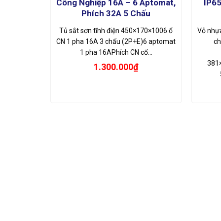
Áp Chống
Công Nghiệp 16A – 6 Aptomat,
IP65
c IP44
Phích 32A 5 Chấu
AÁp chống
Tủ sắt sơn tĩnh điện 450×170×1006 ổ
Vỏ nhự
o PG16🔌 Ổ
CN 1 pha 16A 3 chấu (2P+E)6 aptomat
ch
…
1 pha 16APhích CN cố…
381
1.300.000
₫