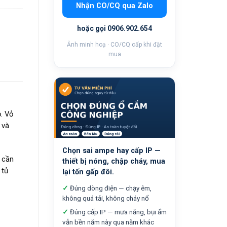
Nhận CO/CQ qua Zalo
hoặc gọi 0906.902.654
Ảnh minh hoạ · CO/CQ cấp khi đặt
mua
. Vỏ
 và
Chọn sai ampe hay cấp IP —
i cần
thiết bị nóng, chập cháy, mua
 tủ
lại tốn gấp đôi.
✓
Đúng dòng điện — chạy êm,
không quá tải, không cháy nổ
✓
Đúng cấp IP — mưa nắng, bụi ẩm
vẫn bền năm này qua năm khác