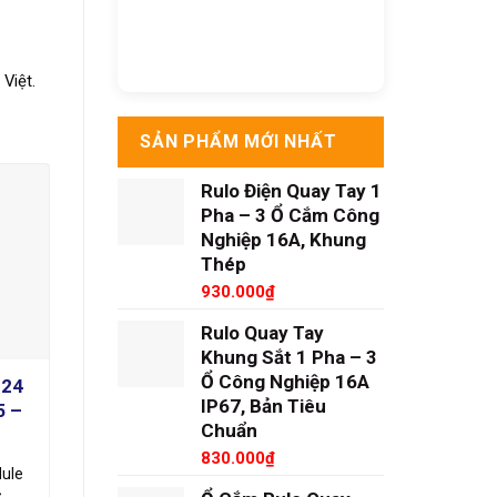
Việt.
SẢN PHẨM MỚI NHẤT
Rulo Điện Quay Tay 1
Pha – 3 Ổ Cắm Công
Nghiệp 16A, Khung
Thép
930.000
₫
Rulo Quay Tay
Khung Sắt 1 Pha – 3
Ổ Công Nghiệp 16A
 24
IP67, Bản Tiêu
5 –
Chuẩn
830.000
₫
dule