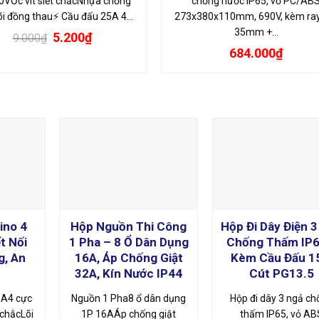
0VỐc vít siết chắcNhựa chống
chống nước IP65, vỏ PC/AB
õi đồng thau⚡ Cầu đấu 25A 4…
273x380x110mm, 690V, kèm ray
35mm +…
Giá
Giá
5.200
₫
9.000
₫
gốc
hiện
684.000
₫
là:
tại
9.000₫.
là:
5.200₫.
ino 4
Hộp Nguồn Thi Công
Hộp Đi Dây Điện 
t Nối
1 Pha – 8 Ổ Dân Dụng
Chống Thấm IP6
g, An
16A, Áp Chống Giật
Kèm Cầu Đấu 1
32A, Kín Nước IP44
Cút PG13.5
5A4 cực
Nguồn 1 Pha8 ổ dân dụng
Hộp đi dây 3 ngả c
 chắcLõi
1P 16AÁp chống giật
thấm IP65, vỏ AB