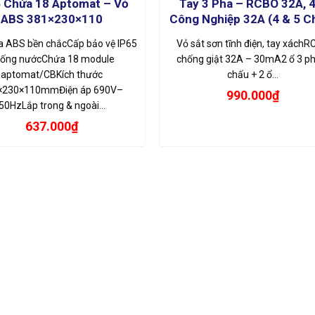
 Chứa 18 Aptomat – Vỏ
Tay 3 Pha – RCBO 32A, 
ABS 381×230×110
Công Nghiệp 32A (4 & 5 C
a ABS bền chắcCấp bảo vệ IP65
Vỏ sắt sơn tĩnh điện, tay xách
ống nướcChứa 18 module
chống giật 32A – 30mA2 ổ 3 p
aptomat/CBKích thước
chấu + 2 ổ…
×230×110mmĐiện áp 690V–
990.000
₫
50HzLắp trong & ngoài…
637.000
₫