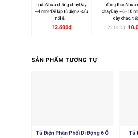
chắcNhựa chống cháyDây
đồng thauNhựa 
~4 mm²Dễ lắp tủ điện⚡ Đấu
cháyDây ~6–10 m
nối &…
dây chắc, ti
Giá
13.600
₫
10.
22.000
₫
gốc
là:
22.0
SẢN PHẨM TƯƠNG TỰ
1 Pha – 4
Tủ Điện Phân Phối Di Động 6 Ổ
Tủ 