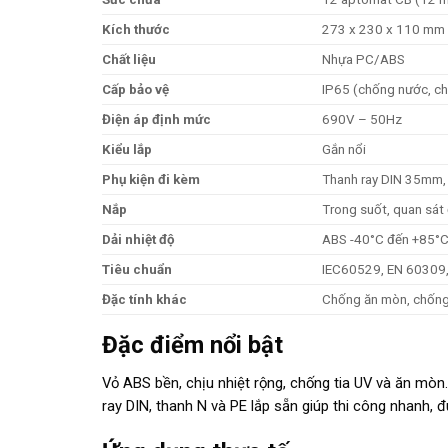
Kích thước
273 x 230 x 110 mm
Chất liệu
Nhựa PC/ABS
Cấp bảo vệ
IP65 (chống nước, ch
Điện áp định mức
690V – 50Hz
Kiểu lắp
Gắn nổi
Phụ kiện đi kèm
Thanh ray DIN 35mm, t
Nắp
Trong suốt, quan sát
Dải nhiệt độ
ABS -40°C đến +85°C
Tiêu chuẩn
IEC60529, EN 60309,
Đặc tính khác
Chống ăn mòn, chống
Đặc điểm nổi bật
Vỏ ABS bền, chịu nhiệt rộng, chống tia UV và ăn mò
ray DIN, thanh N và PE lắp sẵn giúp thi công nhanh, đ