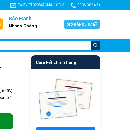
TAMVIET0208@GMAIL.COM
0906.902.654
Bảo Hành
GIỎ HÀNG /
0
₫
Nhanh Chóng
Cam kết chính hãng
–
 690V,
i trời.
10mm số lượng