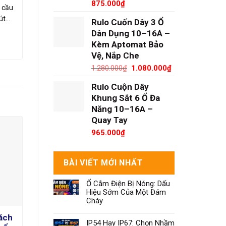
875.000
₫
 cầu
út…
Rulo Cuốn Dây 3 Ổ
Dân Dụng 10–16A –
Kèm Aptomat Bảo
Vệ, Nắp Che
Giá
Giá
1.280.000
₫
1.080.000
₫
gốc
hiện
Rulo Cuộn Dây
là:
tại
1.280.000₫.
là:
Khung Sắt 6 Ổ Đa
1.080.000₫.
Năng 10–16A –
Quay Tay
-33%
965.000
₫
BÀI VIẾT MỚI NHẤT
Ổ Cắm Điện Bị Nóng: Dấu
Hiệu Sớm Của Một Đám
Cháy
ách
Hộp Nguồn Thi Công 1 Pha & 3
IP54 Hay IP67: Chọn Nhầm