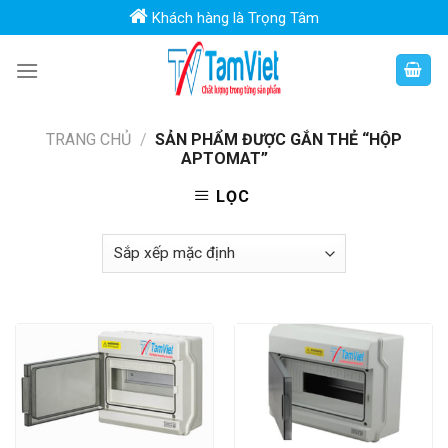
Skip
Khách hàng là Trọng Tâm
to
content
TRANG CHỦ
/
SẢN PHẨM ĐƯỢC GẮN THẺ “HỘP
APTOMAT”
LỌC