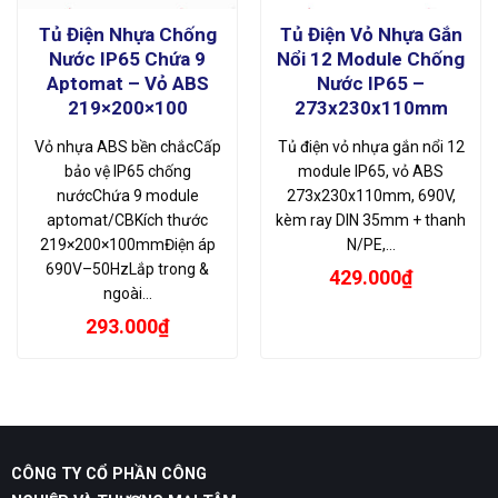
Tủ Điện Nhựa Chống
Tủ Điện Vỏ Nhựa Gắn
Nước IP65 Chứa 9
Nổi 12 Module Chống
Aptomat – Vỏ ABS
Nước IP65 –
219×200×100
273x230x110mm
Vỏ nhựa ABS bền chắcCấp
Tủ điện vỏ nhựa gắn nổi 12
bảo vệ IP65 chống
module IP65, vỏ ABS
nướcChứa 9 module
273x230x110mm, 690V,
aptomat/CBKích thước
kèm ray DIN 35mm + thanh
219×200×100mmĐiện áp
N/PE,…
690V–50HzLắp trong &
429.000
₫
ngoài…
293.000
₫
CÔNG TY CỔ PHẦN CÔNG