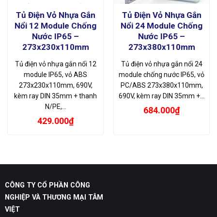
Tủ Điện Vỏ Nhựa Gắn
Tủ Điện Vỏ Nhựa Gắn
Nổi 12 Module Chống
Nổi 24 Module Chống
Nước IP65 –
Nước IP65 –
273x230x110mm
273x380x110mm
Tủ điện vỏ nhựa gắn nổi 12
Tủ điện vỏ nhựa gắn nổi 24
module IP65, vỏ ABS
module chống nước IP65, vỏ
273x230x110mm, 690V,
PC/ABS 273x380x110mm,
kèm ray DIN 35mm + thanh
690V, kèm ray DIN 35mm +…
N/PE,…
684.000
₫
429.000
₫
CÔNG TY CỔ PHẦN CÔNG
NGHIỆP VÀ THƯƠNG MẠI TÂM
VIỆT