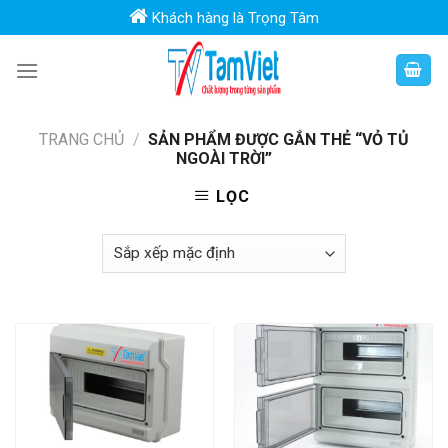
Skip
Khách hàng là Trọng Tâm
to
content
TRANG CHỦ
/
SẢN PHẨM ĐƯỢC GẮN THẺ “VỎ TỦ
NGOÀI TRỜI”
LỌC