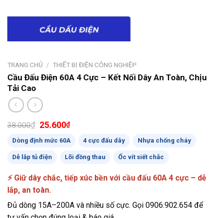
TRANG CHỦ
/
THIẾT BỊ ĐIỆN CÔNG NGHIỆP
Cầu Đấu Điện 60A 4 Cực – Kết Nối Dây An Toàn, Chịu
Tải Cao
Giá
Giá
25.600
₫
₫
38.000
gốc
hiện
Dòng định mức 60A
là:
tại
4 cực đấu dây
Nhựa chống cháy
38.000₫.
là:
Dễ lắp tủ điện
Lõi đồng thau
Ốc vít siết chắc
25.600₫.
⚡ Giữ dây chắc, tiếp xúc bền với cầu đấu 60A 4 cực – dễ
lắp, an toàn.
Đủ dòng 15A–200A và nhiều số cực. Gọi 0906.902.654 để
tư vấn chọn đúng loại & báo giá.