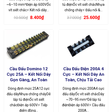
~6–10 mm²Điện áp 600VỐc
tủ điệnỐc vít siết chắcNhựa
vít siết chắc⚡ Kết nối dây…
chống cháy⚡ Đấu nối &…
Giá
Giá
Giá
Giá
8.400
₫
25.600
₫
10.500
₫
37.000
₫
gốc
hiện
gốc
hiện
là:
tại
là:
tại
10.500₫.
là:
37.000₫.
là:
8.400₫.
25.60
Cầu Đấu Domino 12
Cầu Đấu Điện 200A 4
Cực 25A – Kết Nối Dây
Cực – Kết Nối Dây An
Gọn Gàng, An Toàn
Toàn, Chịu Tải Cao
Dòng định mức 25A12 cực
Dòng định mức 200A4 cực
đấu dâyNhựa chống cháyDễ
đấu dâyỐc vít siết chắcDây
lắp tủ điệnỐc vít siết
~70–95 mm²Dễ lắp tủ
chắcĐiện áp 600V⚡ Tiếp
điệnĐiện áp 600V⚡ Cầu đấu
điểm đồng…
200A…