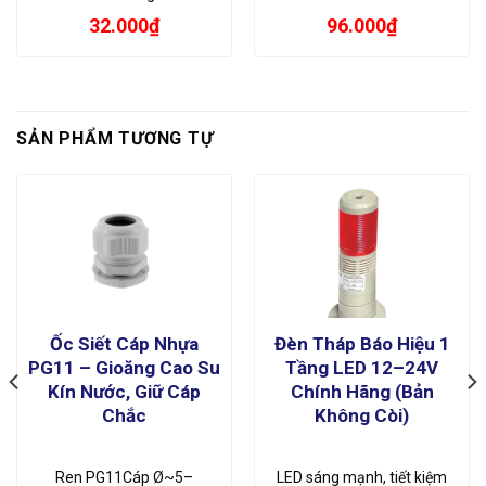
32.000
₫
96.000
₫
SẢN PHẨM TƯƠNG TỰ
Ốc Siết Cáp Nhựa
Đèn Tháp Báo Hiệu 1
PG11 – Gioăng Cao Su
Tầng LED 12–24V
Kín Nước, Giữ Cáp
Chính Hãng (Bản
Chắc
Không Còi)
Ren PG11Cáp Ø~5–
LED sáng mạnh, tiết kiệm