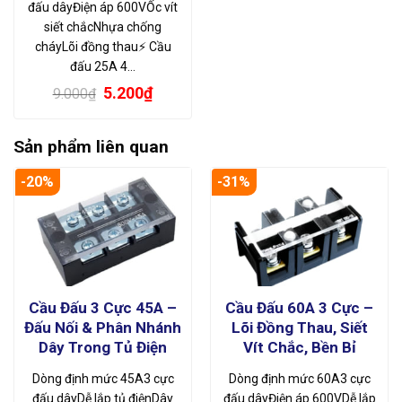
đấu dâyĐiện áp 600VỐc vít
siết chắcNhựa chống
cháyLõi đồng thau⚡ Cầu
đấu 25A 4…
Giá
Giá
5.200
₫
9.000
₫
gốc
hiện
là:
tại
9.000₫.
là:
Sản phẩm liên quan
5.200₫.
-20%
-31%
Cầu Đấu 3 Cực 45A –
Cầu Đấu 60A 3 Cực –
Đấu Nối & Phân Nhánh
Lõi Đồng Thau, Siết
Dây Trong Tủ Điện
Vít Chắc, Bền Bỉ
Dòng định mức 45A3 cực
Dòng định mức 60A3 cực
đấu dâyDễ lắp tủ điệnDây
đấu dâyĐiện áp 600VDễ lắp