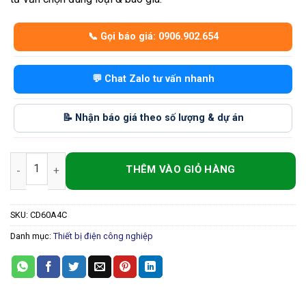
📞 Gọi báo giá: 0906.902.654
💬 Chat Zalo tư vấn nhanh
📝 Nhận báo giá theo số lượng & dự án
Cầu Đấu Điện 60A 4 Cực – Kết Nối Dây An Toàn, Chịu Tải Cao s
SKU:
CD60A4C
Danh mục:
Thiết bị điện công nghiệp