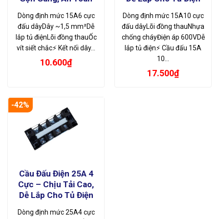
Dòng định mức 15A6 cực
Dòng định mức 15A10 cực
đấu dâyDây ~1,5 mm²Dễ
đấu dâyLõi đồng thauNhựa
lắp tủ điệnLõi đồng thauỐc
chống cháyĐiện áp 600VDễ
vít siết chắc⚡ Kết nối dây…
lắp tủ điện⚡ Cầu đấu 15A
10…
10.600
₫
17.500
₫
-42%
Cầu Đấu Điện 25A 4
Cực – Chịu Tải Cao,
Dễ Lắp Cho Tủ Điện
Dòng định mức 25A4 cực