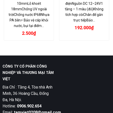
10mmLỗ khoét
điệnNguồn DC 12–24V1
18mmChống UV ngoài
tầng – 1 màu (đỏ)Không
trờiChống nước IP68Nhựa
tích hợp còiChân đế gắn
PA bền⚡ Bảo vệ cáp khỏi
trực tiếpBảo…
nước, bụi tại điểm…
192.000
₫
2.500
₫
CÔNG TY CỔ PHẦN CÔNG
NGHIỆP VÀ THƯƠNG MẠI TÂM
VIỆT
Địa Chỉ : Tầng 4, Tòa nhà Anh
Minh, 36 Hoàng Cầu, Đống
Đa, Hà Nội.
Hotline:
0906.902.654
Email:
tamviet0208@gmail.com