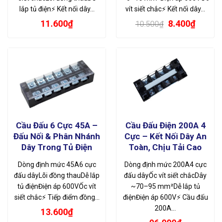
lắp tủ điện⚡ Kết nối dây…
vít siết chắc⚡ Kết nối dây…
Giá
Giá
11.600
₫
8.400
₫
10.500
₫
gốc
hiện
là:
tại
10.500₫.
là:
8.400₫
Cầu Đấu 6 Cực 45A –
Cầu Đấu Điện 200A 4
Đấu Nối & Phân Nhánh
Cực – Kết Nối Dây An
Dây Trong Tủ Điện
Toàn, Chịu Tải Cao
Dòng định mức 45A6 cực
Dòng định mức 200A4 cực
đấu dâyLõi đồng thauDễ lắp
đấu dâyỐc vít siết chắcDây
tủ điệnĐiện áp 600VỐc vít
~70–95 mm²Dễ lắp tủ
siết chắc⚡ Tiếp điểm đồng…
điệnĐiện áp 600V⚡ Cầu đấu
200A…
13.600
₫