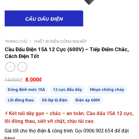
TRANG CHỦ
/
THIẾT BỊ ĐIỆN CÔNG NGHIỆP
Cầu Đấu Điện 15A 12 Cực (600V) – Tiếp Điểm Chắc,
Cách Điện Tốt
Giá
Giá
8.000
₫
₫
14.000
gốc
hiện
Dòng định mức 15A
là:
tại
12 cực đấu dây
Nhựa chống cháy
14.000₫.
là:
Lõi đồng thau
Dễ lắp tủ điện
Điện áp 600V
8.000₫.
⚡ Kết nối dây gọn – chắc – an toàn. Cầu đấu 15A 12 cực,
lõi đồng thau, siết vít chặt, chịu tải cao.
Giá tốt cho thợ điện & công trình. Gọi 0906.902.654 để đặt
hàng.