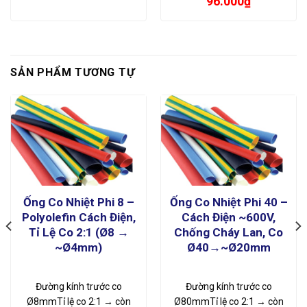
96.000
₫
SẢN PHẨM TƯƠNG TỰ
Ống Co Nhiệt Phi 8 –
Ống Co Nhiệt Phi 40 –
Polyolefin Cách Điện,
Cách Điện ~600V,
Tỉ Lệ Co 2:1 (Ø8 →
Chống Cháy Lan, Co
~Ø4mm)
Ø40→~Ø20mm
Đường kính trước co
Đường kính trước co
Ø8mmTỉ lệ co 2:1 → còn
Ø80mmTỉ lệ co 2:1 → còn