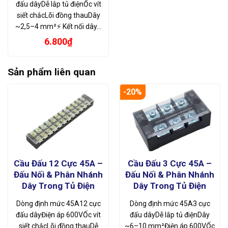
đấu dâyDễ lắp tủ điệnỐc vít
siết chắcLõi đồng thauDây
~2,5–4 mm²⚡ Kết nối dây…
6.800
₫
Sản phẩm liên quan
-20%
Cầu Đấu 12 Cực 45A –
Cầu Đấu 3 Cực 45A –
Đấu Nối & Phân Nhánh
Đấu Nối & Phân Nhánh
Dây Trong Tủ Điện
Dây Trong Tủ Điện
Dòng định mức 45A12 cực
Dòng định mức 45A3 cực
đấu dâyĐiện áp 600VỐc vít
đấu dâyDễ lắp tủ điệnDây
siết chắcLõi đồng thauDễ
~6–10 mm²Điện áp 600VỐc