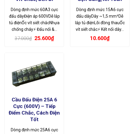
Dòng định mức 60A3 cực
Dòng định mức 15A6 cực
đấu dâyĐiện áp 600VDễ lắp
đấu dâyDây ~1,5 mm²Dễ
tủ điệnỐc vít siết chắcNhựa
lắp tủ điệnLõi đồng thauỐc
chống cháy⚡ Đấu nối &…
vít siết chắc⚡ Kết nối dây…
Giá
Giá
25.600
₫
10.600
₫
37.000
₫
gốc
hiện
là:
tại
37.000₫.
là:
25.600₫.
Cầu Đấu Điện 25A 6
Cực (600V) – Tiếp
Điểm Chắc, Cách Điện
Tốt
Dòng định mức 25A6 cực