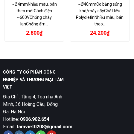
~Ø4mmNhiều màu, bán
~Ø40mmCo bằng súng
theo métCách điện
khò/máy sấyChất liệu
~600VChống cháy
PolyolefinNhiều màu, bán
lanChống ẩm…
theo…
2.800
₫
24.200
₫
CÔNG TY CỔ PHẦN CÔNG
NGHIỆP VÀ THƯƠNG MẠI TÂM
VIỆT
Địa Chỉ : Tầng 4, Tòa nhà Anh
Minh, 36 Hoàng Cầu, Đống
Đa, Hà Nội.
Hotline:
0906.902.654
Email:
tamviet0208@gmail.com