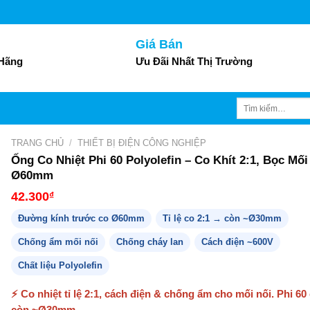
Giá Bán
 Hãng
Ưu Đãi Nhất Thị Trường
Tìm
kiếm:
TRANG CHỦ
/
THIẾT BỊ ĐIỆN CÔNG NGHIỆP
Ống Co Nhiệt Phi 60 Polyolefin – Co Khít 2:1, Bọc Mối 
Ø60mm
42.300
₫
Đường kính trước co Ø60mm
Tỉ lệ co 2:1 → còn ~Ø30mm
Chống ẩm mối nối
Chống cháy lan
Cách điện ~600V
Chất liệu Polyolefin
⚡ Co nhiệt tỉ lệ 2:1, cách điện & chống ẩm cho mối nối. Phi 6