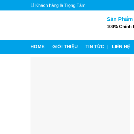
Skip
Khách hàng là Trọng Tâm
to
content
Sản Phẩm
100% Chính
HOME
GIỚI THIỆU
TIN TỨC
LIÊN HỆ