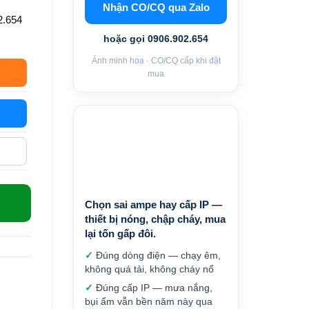
Nhận CO/CQ qua Zalo
.654
hoặc gọi 0906.902.654
Ảnh minh hoạ · CO/CQ cấp khi đặt
mua
 lượng
Chọn sai ampe hay cấp IP —
thiết bị nóng, chập cháy, mua
lại tốn gấp đôi.
✓
Đúng dòng điện — chạy êm,
không quá tải, không cháy nổ
✓
Đúng cấp IP — mưa nắng, bụi ẩm
vẫn bền năm này qua năm khác