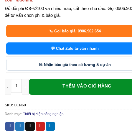
còn ~Ø30mm.
Đủ dải phi Ø8–Ø100 và nhiều màu, cắt theo nhu cầu. Gọi 0906.902
để tư vấn chọn phi & báo giá.
📞 Gọi báo giá: 0906.902.654
💬 Chat Zalo tư vấn nhanh
📝 Nhận báo giá theo số lượng & dự án
Ống Co Nhiệt Phi 60 Polyolefin – Co Khít 2:1, Bọc Mối Nối Ø60mm số
SKU:
OCN60
Danh mục:
Thiết bị điện công nghiệp