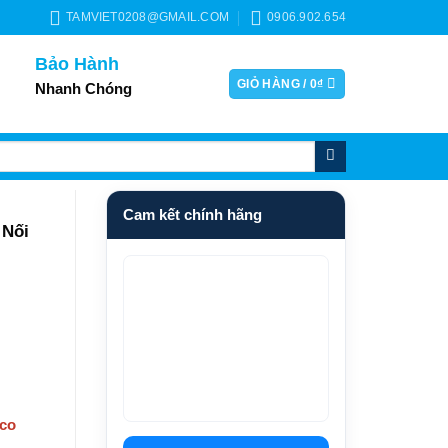
TAMVIET0208@GMAIL.COM
0906.902.654
Bảo Hành
GIỎ HÀNG /
0
₫
Nhanh Chóng
Cam kết chính hãng
Nối
0 co