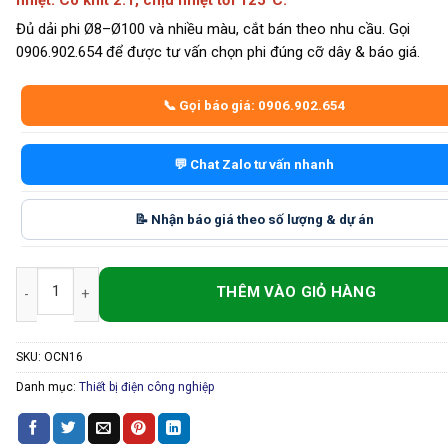
nhiệt. Co khít 2:1, chịu nhiệt tới 125°C.
Đủ dải phi Ø8–Ø100 và nhiều màu, cắt bán theo nhu cầu. Gọi
0906.902.654 để được tư vấn chọn phi đúng cỡ dây & báo giá.
📞 Gọi báo giá: 0906.902.654
💬 Chat Zalo tư vấn nhanh
📝 Nhận báo giá theo số lượng & dự án
Ống Co Nhiệt Phi 16 – Polyolefin Cách Điện, Tỉ Lệ Co 2:1 (Ø16 → ~Ø
SKU:
OCN16
Danh mục:
Thiết bị điện công nghiệp