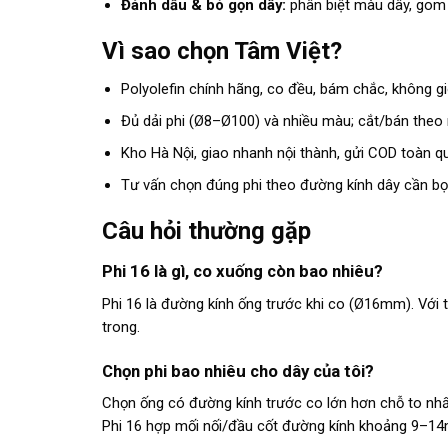
Đánh dấu & bó gọn dây:
phân biệt màu dây, gom 
Vì sao chọn Tâm Việt?
Polyolefin chính hãng, co đều, bám chắc, không gi
Đủ dải phi (Ø8–Ø100) và nhiều màu; cắt/bán theo 
Kho Hà Nội, giao nhanh nội thành, gửi COD toàn q
Tư vấn chọn đúng phi theo đường kính dây cần bọ
Câu hỏi thường gặp
Phi 16 là gì, co xuống còn bao nhiêu?
Phi 16 là đường kính ống trước khi co (Ø16mm). Với t
trong.
Chọn phi bao nhiêu cho dây của tôi?
Chọn ống có đường kính trước co lớn hơn chỗ to nhấ
Phi 16 hợp mối nối/đầu cốt đường kính khoảng 9–1