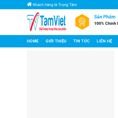
Skip
Khách hàng là Trọng Tâm
to
content
Sản Phẩm
100% Chính
HOME
GIỚI THIỆU
TIN TỨC
LIÊN HỆ