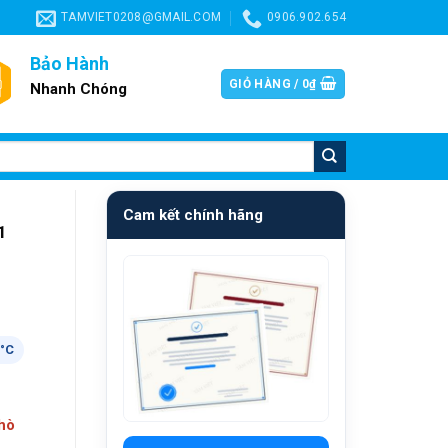
TAMVIET0208@GMAIL.COM
0906.902.654
Bảo Hành
GIỎ HÀNG /
0
₫
Nhanh Chóng
Cam kết chính hãng
1
5°C
khò