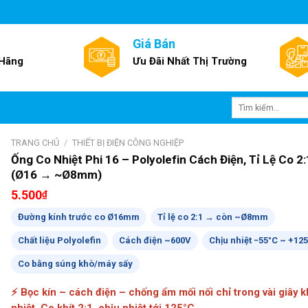
Giá Bán
 Hãng
Ưu Đãi Nhất Thị Trường
Tìm
kiếm:
TRANG CHỦ
/
THIẾT BỊ ĐIỆN CÔNG NGHIỆP
Ống Co Nhiệt Phi 16 – Polyolefin Cách Điện, Tỉ Lệ Co 2:
(Ø16 → ~Ø8mm)
5.500
₫
Đường kính trước co Ø16mm
Tỉ lệ co 2:1 → còn ~Ø8mm
Chất liệu Polyolefin
Cách điện ~600V
Chịu nhiệt −55°C ~ +12
Co bằng súng khò/máy sấy
⚡ Bọc kín – cách điện – chống ẩm mối nối chỉ trong vài giây 