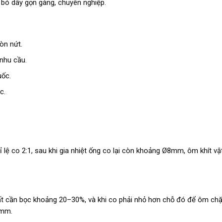
bó dây gọn gàng, chuyên nghiệp.
òn nứt.
nhu cầu.
uốc.
c.
ỉ lệ co 2:1, sau khi gia nhiệt ống co lại còn khoảng Ø8mm, ôm khít vậ
t cần bọc khoảng 20–30%, và khi co phải nhỏ hơn chỗ đó để ôm chặt
4mm.