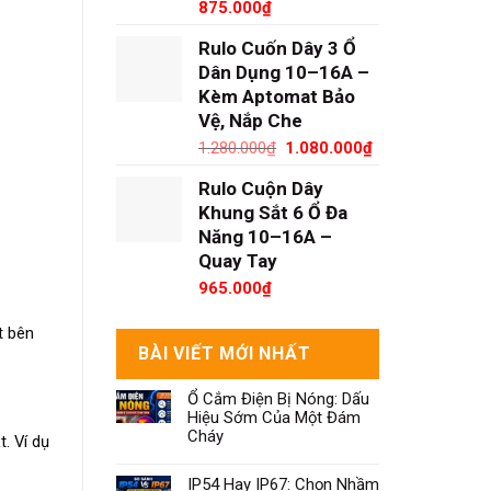
875.000
₫
Rulo Cuốn Dây 3 Ổ
Dân Dụng 10–16A –
Kèm Aptomat Bảo
Vệ, Nắp Che
Giá
Giá
1.280.000
₫
1.080.000
₫
gốc
hiện
Rulo Cuộn Dây
là:
tại
1.280.000₫.
là:
Khung Sắt 6 Ổ Đa
1.080.000₫.
Năng 10–16A –
Quay Tay
965.000
₫
t bên
BÀI VIẾT MỚI NHẤT
Ổ Cắm Điện Bị Nóng: Dấu
Hiệu Sớm Của Một Đám
Cháy
. Ví dụ
IP54 Hay IP67: Chọn Nhầm