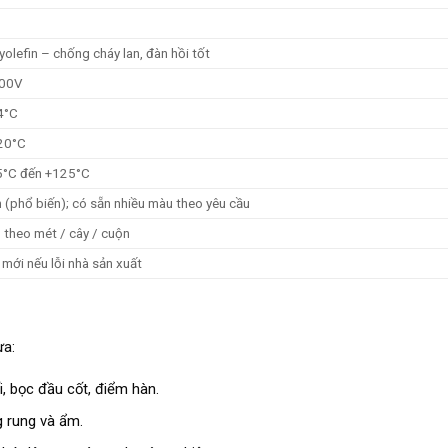
yolefin – chống cháy lan, đàn hồi tốt
600V
4°C
20°C
°C đến +125°C
 (phổ biến); có sẵn nhiều màu theo yêu cầu
 theo mét / cây / cuộn
 mới nếu lỗi nhà sản xuất
ừa:
, bọc đầu cốt, điểm hàn.
 rung và ẩm.