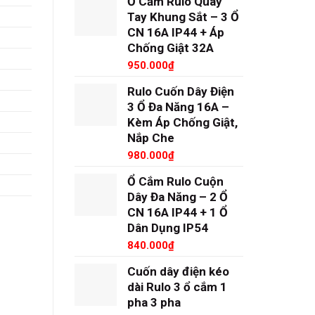
Ổ Cắm Rulo Quay
Tay Khung Sắt – 3 Ổ
CN 16A IP44 + Áp
Chống Giật 32A
950.000
₫
Rulo Cuốn Dây Điện
3 Ổ Đa Năng 16A –
Kèm Áp Chống Giật,
Nắp Che
980.000
₫
Ổ Cắm Rulo Cuộn
Dây Đa Năng – 2 Ổ
CN 16A IP44 + 1 Ổ
Dân Dụng IP54
840.000
₫
Cuốn dây điện kéo
dài Rulo 3 ổ cắm 1
pha 3 pha