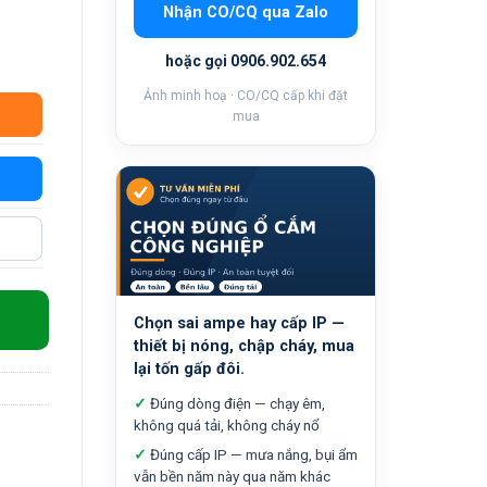
Nhận CO/CQ qua Zalo
hoặc gọi 0906.902.654
Ảnh minh hoạ · CO/CQ cấp khi đặt
mua
8mm) số lượng
Chọn sai ampe hay cấp IP —
thiết bị nóng, chập cháy, mua
lại tốn gấp đôi.
✓
Đúng dòng điện — chạy êm,
không quá tải, không cháy nổ
✓
Đúng cấp IP — mưa nắng, bụi ẩm
vẫn bền năm này qua năm khác