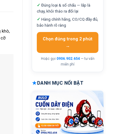
✓
Đúng loại & số chấu — lắp là
chạy, khỏi tháo ra đổi lại
✓
Hàng chính hãng, CO/CQ đầy đủ,
bảo hành rõ ràng
 khò,
 cỡ
Chọn đúng trong 2 phút
→
Hoặc gọi
0906.902.654
— tư vấn
miễn phí
★
DANH MỤC NỔI BẬT