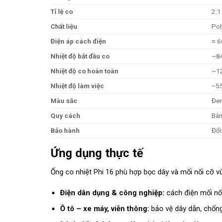
Tỉ lệ co
2:1
Chất liệu
Pol
Điện áp cách điện
≈ 
Nhiệt độ bắt đầu co
~8
Nhiệt độ co hoàn toàn
~1
Nhiệt độ làm việc
−55
Màu sắc
Đen
Quy cách
Bán
Bảo hành
Đổi
Ứng dụng thực tế
Ống co nhiệt Phi 16 phù hợp bọc dây và mối nối cỡ v
Điện dân dụng & công nghiệp:
cách điện mối nối
Ô tô – xe máy, viễn thông:
bảo vệ dây dẫn, chống