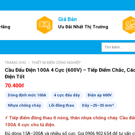
Giá Bán
 Hãng
Ưu Đãi Nhất Thị Trường
Tìm
kiếm:
TRANG CHỦ
/
THIẾT BỊ ĐIỆN CÔNG NGHIỆP
Cầu Đấu Điện 100A 4 Cực (600V) – Tiếp Điểm Chắc, Cá
Điện Tốt
70.400
₫
Dòng định mức 100A
4 cực đấu dây
Điện áp 600V
Nhựa chống cháy
Lõi đồng thau
Dây ~25–35 mm²
⚡ Tiếp điểm đồng thau ít nóng, thân nhựa chống cháy. Cầu đấ
100A 4 cực cho tủ điện.
Đủ dòng 15A–200A và nhiều số cực. Gọi 0906.902.654 để tư vấn 