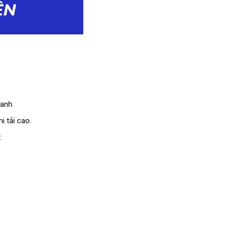
hanh.
hi tải cao.
.