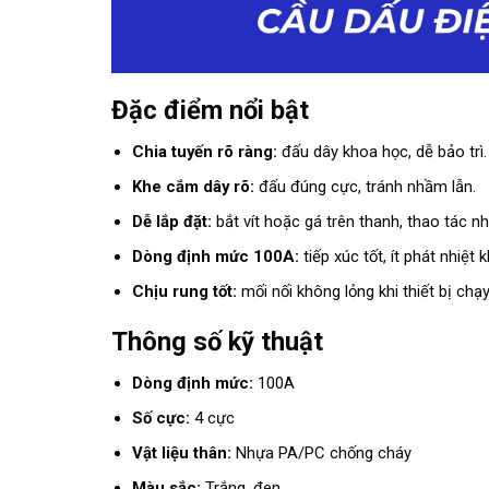
Đặc điểm nổi bật
Chia tuyến rõ ràng:
đấu dây khoa học, dễ bảo trì.
Khe cắm dây rõ:
đấu đúng cực, tránh nhầm lẫn.
Dễ lắp đặt:
bắt vít hoặc gá trên thanh, thao tác n
Dòng định mức 100A:
tiếp xúc tốt, ít phát nhiệt k
Chịu rung tốt:
mối nối không lỏng khi thiết bị chạy
Thông số kỹ thuật
Dòng định mức:
100A
Số cực:
4 cực
Vật liệu thân:
Nhựa PA/PC chống cháy
Màu sắc:
Trắng, đen