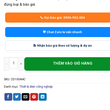
đúng loại & báo giá.
📞 Gọi báo giá: 0906.902.654
💬 Chat Zalo tư vấn nhanh
📝 Nhận báo giá theo số lượng & dự án
Cầu Đấu Điện 100A 4 Cực (600V) – Tiếp Điểm Chắc, Cách Điện Tốt số
SKU:
CD100A4C
Danh mục:
Thiết bị điện công nghiệp