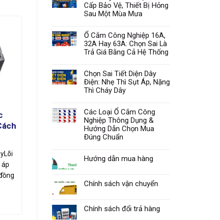
Cấp Bảo Vệ, Thiết Bị Hỏng
Sau Một Mùa Mưa
Ổ Cắm Công Nghiệp 16A,
32A Hay 63A: Chọn Sai Là
Trả Giá Bằng Cả Hệ Thống
Chọn Sai Tiết Diện Dây
Điện: Nhẹ Thì Sụt Áp, Nặng
Thì Cháy Dây
Các Loại Ổ Cắm Công
c
Nghiệp Thông Dụng &
Cách
Hướng Dẫn Chọn Mua
Đúng Chuẩn
yLõi
Hướng dẫn mua hàng
 áp
 đồng
Chính sách vận chuyển
Chính sách đổi trả hàng