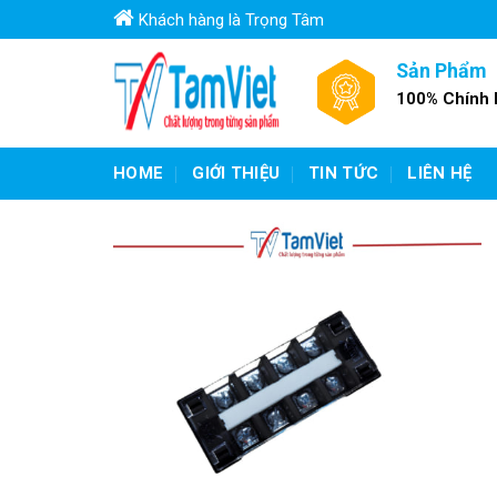
Skip
Khách hàng là Trọng Tâm
to
content
Sản Phẩm
100% Chính
HOME
GIỚI THIỆU
TIN TỨC
LIÊN HỆ