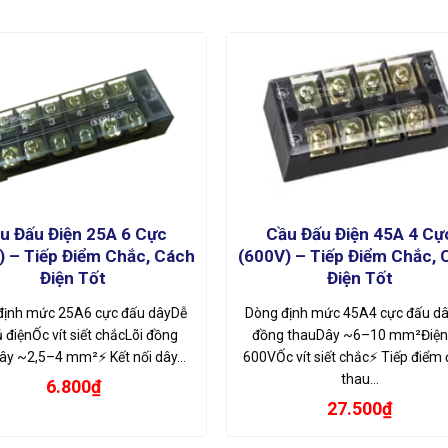
u Đấu Điện 25A 6 Cực
Cầu Đấu Điện 45A 4 Cự
) – Tiếp Điểm Chắc, Cách
(600V) – Tiếp Điểm Chắc, 
Điện Tốt
Điện Tốt
định mức 25A6 cực đấu dâyDễ
Dòng định mức 45A4 cực đấu dâ
ủ điệnỐc vít siết chắcLõi đồng
đồng thauDây ~6–10 mm²Điện
ây ~2,5–4 mm²⚡ Kết nối dây…
600VỐc vít siết chắc⚡ Tiếp điểm
thau…
6.800
₫
27.500
₫