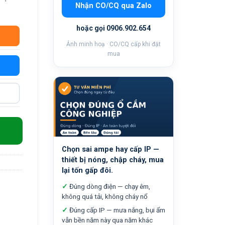
Nhận CO/CQ qua Zalo
hoặc gọi 0906.902.654
Ảnh minh hoạ · CO/CQ cấp khi đặt
mua
 lượng
Chọn sai ampe hay cấp IP —
thiết bị nóng, chập cháy, mua
lại tốn gấp đôi.
✓
Đúng dòng điện — chạy êm,
không quá tải, không cháy nổ
✓
Đúng cấp IP — mưa nắng, bụi ẩm
vẫn bền năm này qua năm khác