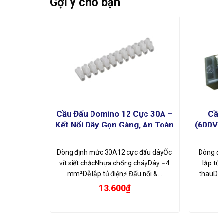
Gợi ý cho bạn
Cầu Đấu Domino 12 Cực 30A –
Cầ
Kết Nối Dây Gọn Gàng, An Toàn
(600V
Dòng định mức 30A12 cực đấu dâyỐc
Dòng 
vít siết chắcNhựa chống cháyDây ~4
lắp t
mm²Dễ lắp tủ điện⚡ Đấu nối &…
thauD
13.600
₫