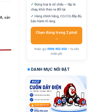
✓
Đúng loại & số chấu — lắp là
chạy, khỏi tháo ra đổi lại
✓
Hàng chính hãng, CO/CQ đầy đủ,
0A, sản
bảo hành rõ ràng
Chọn đúng trong 2 phút
→
Hoặc gọi
0906.902.654
— tư vấn
miễn phí
★
DANH MỤC NỔI BẬT