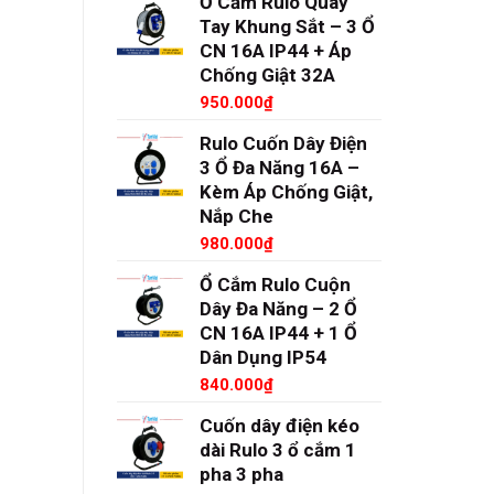
Ổ Cắm Rulo Quay
Tay Khung Sắt – 3 Ổ
CN 16A IP44 + Áp
Chống Giật 32A
950.000
₫
Rulo Cuốn Dây Điện
3 Ổ Đa Năng 16A –
Kèm Áp Chống Giật,
Nắp Che
980.000
₫
Ổ Cắm Rulo Cuộn
Dây Đa Năng – 2 Ổ
CN 16A IP44 + 1 Ổ
Dân Dụng IP54
840.000
₫
Cuốn dây điện kéo
dài Rulo 3 ổ cắm 1
pha 3 pha