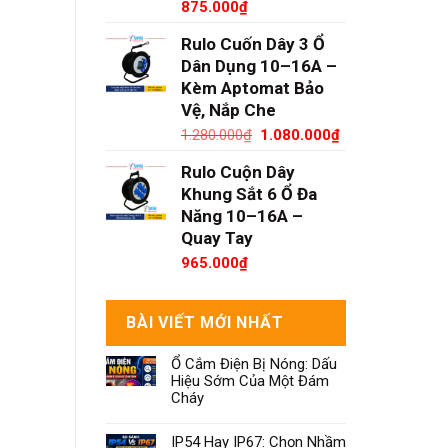
875.000
₫
Rulo Cuốn Dây 3 Ổ
Dân Dụng 10–16A –
Kèm Aptomat Bảo
Vệ, Nắp Che
Giá
Giá
1.280.000
₫
1.080.000
₫
gốc
hiện
Rulo Cuộn Dây
là:
tại
1.280.000₫.
là:
Khung Sắt 6 Ổ Đa
1.080.000₫.
Năng 10–16A –
Quay Tay
965.000
₫
BÀI VIẾT MỚI NHẤT
Ổ Cắm Điện Bị Nóng: Dấu
Hiệu Sớm Của Một Đám
Cháy
IP54 Hay IP67: Chọn Nhầm