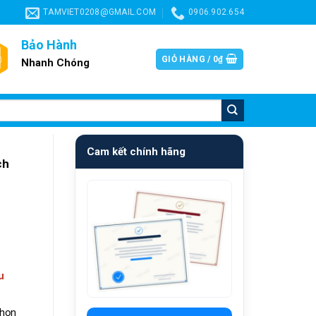
TAMVIET0208@GMAIL.COM
0906.902.654
Bảo Hành
GIỎ HÀNG /
0
₫
Nhanh Chóng
Cam kết chính hãng
ch
u
chọn