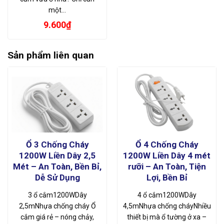
một…
9.600
₫
Sản phẩm liên quan
Ổ 3 Chống Cháy
Ổ 4 Chống Cháy
1200W Liền Dây 2,5
1200W Liền Dây 4 mét
Mét – An Toàn, Bền Bỉ,
rưỡi – An Toàn, Tiện
Dễ Sử Dụng
Lợi, Bền Bỉ
3 ổ cắm1200WDây
4 ổ cắm1200WDây
2,5mNhựa chống cháy Ổ
4,5mNhựa chống cháyNhiều
cắm giá rẻ – nóng chảy,
thiết bị mà ổ tường ở xa –