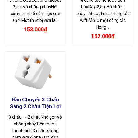
3 cổng USBCó công tắcDây
4 công tắc riêngCó đèn
2,5mVỏ chống cháyHết
báoDây 2,5mVỏ chống
cảnh tranh ổ cắm, lạc cục
cháyTắt quạt mà không tắt
sạc! Một thiết bị vừa là…
wifi! Mỗi ổ một công tắc
riêng…
153.000
₫
162.000
₫
Đầu Chuyển 3 Chấu
Sang 2 Chấu Tiện Lợi
3 chấu → 2 chấuNhỏ gọnVỏ
chống cháyTiện mang
theoPhích 3 chấu không
cắm vừa ổ nhà? Chỉ cần