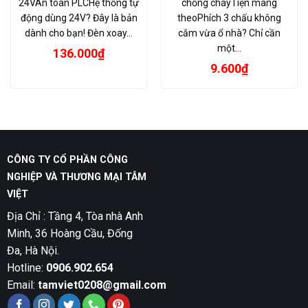
24VAn toàn PLCHệ thống tự
chống cháyTiện mang
động dùng 24V? Đây là bản
theoPhích 3 chấu không
dành cho bạn! Đèn xoay…
cắm vừa ổ nhà? Chỉ cần
một…
136.000
₫
9.600
₫
₫.
CÔNG TY CỔ PHẦN CÔNG
NGHIỆP VÀ THƯƠNG MẠI TÂM
VIỆT
Địa Chỉ : Tầng 4, Tòa nhà Anh
Minh, 36 Hoàng Cầu, Đống
Đa, Hà Nội.
Hotline:
0906.902.654
Email:
tamviet0208@gmail.com