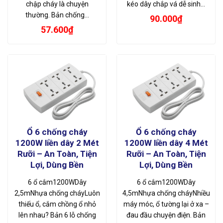
chập cháy là chuyện
kéo dây chắp vá dễ sinh…
thường. Bản chống…
90.000
₫
57.600
₫
Ổ 6 chống cháy
Ổ 6 chống cháy
1200W liền dây 2 Mét
1200W liền dây 4 Mét
Rưỡi – An Toàn, Tiện
Rưỡi – An Toàn, Tiện
Lợi, Dùng Bền
Lợi, Dùng Bền
6 ổ cắm1200WDây
6 ổ cắm1200WDây
2,5mNhựa chống cháyLuôn
4,5mNhựa chống cháyNhiều
thiếu ổ, cắm chồng ổ nhỏ
máy móc, ổ tường lại ở xa –
lên nhau? Bản 6 lỗ chống
đau đầu chuyện điện. Bản