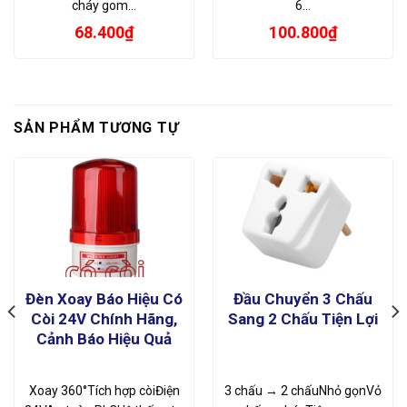
cháy gom…
6…
68.400
₫
100.800
₫
SẢN PHẨM TƯƠNG TỰ
Đèn Xoay Báo Hiệu Có
Đầu Chuyển 3 Chấu
Còi 24V Chính Hãng,
Sang 2 Chấu Tiện Lợi
Cảnh Báo Hiệu Quả
Xoay 360°Tích hợp còiĐiện
3 chấu → 2 chấuNhỏ gọnVỏ