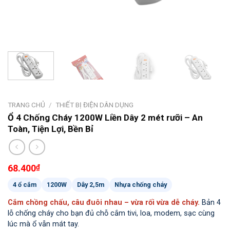
TRANG CHỦ
/
THIẾT BỊ ĐIỆN DÂN DỤNG
Ổ 4 Chống Cháy 1200W Liền Dây 2 mét rưỡi – An
Toàn, Tiện Lợi, Bền Bỉ
68.400
₫
4 ổ cắm
1200W
Dây 2,5m
Nhựa chống cháy
Cắm chồng chấu, câu đuôi nhau – vừa rối vừa dễ cháy.
Bản 4
lỗ chống cháy cho bạn đủ chỗ cắm tivi, loa, modem, sạc cùng
lúc mà ổ vẫn mát tay.