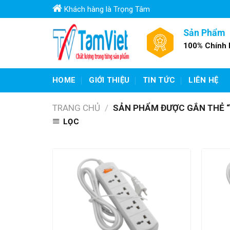
Skip
Khách hàng là Trọng Tâm
to
content
Sản Phẩm
100% Chính
HOME
GIỚI THIỆU
TIN TỨC
LIÊN HỆ
TRANG CHỦ
/
SẢN PHẨM ĐƯỢC GẮN THẺ “Ổ
LỌC