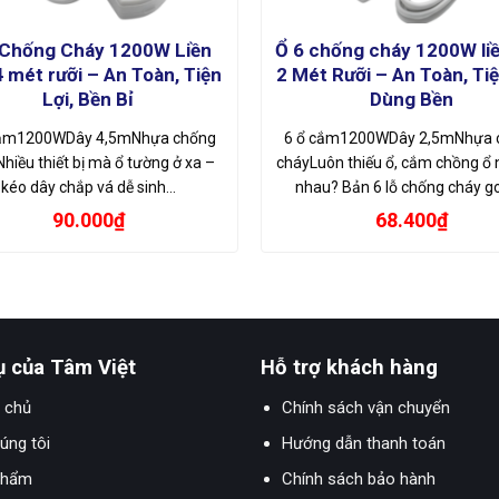
 Chống Cháy 1200W Liền
Ổ 6 chống cháy 1200W li
 mét rưỡi – An Toàn, Tiện
2 Mét Rưỡi – An Toàn, Tiệ
Lợi, Bền Bỉ
Dùng Bền
cắm1200WDây 4,5mNhựa chống
6 ổ cắm1200WDây 2,5mNhựa 
hiều thiết bị mà ổ tường ở xa –
cháyLuôn thiếu ổ, cắm chồng ổ 
kéo dây chắp vá dễ sinh…
nhau? Bản 6 lỗ chống cháy 
90.000
₫
68.400
₫
ụ của Tâm Việt
Hỗ trợ khách hàng
 chủ
Chính sách vận chuyển
úng tôi
Hướng dẫn thanh toán
phẩm
Chính sách bảo hành