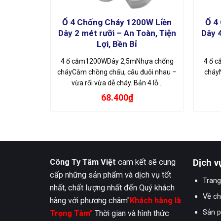
Ổ 4 Chống Cháy 1200W Liền
Ổ 4
Dây 2 mét rưỡi – An Toàn, Tiện
Dây 4
Lợi, Bền Bỉ
4 ổ cắm1200WDây 2,5mNhựa chống
4 ổ 
cháyCắm chồng chấu, câu đuôi nhau –
cháyN
vừa rối vừa dễ cháy. Bản 4 lỗ…
68.400
₫
Công Ty Tâm Việt
cam kết sẽ cung
Dịch v
cấp những sản phẩm và dịch vụ tốt
Trang
nhất, chất lượng nhất đến Quý khách
Về ch
hàng với phương châm"
Khách hàng là
Sản 
Trọng Tâm"
Thời gian và hình thức