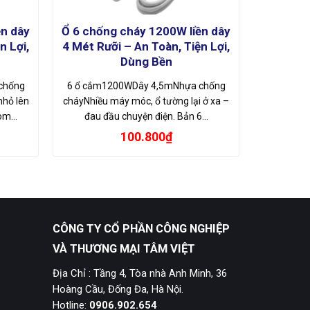
ền dây
Ổ 6 chống cháy 1200W liền dây
n Lợi,
4 Mét Rưỡi – An Toàn, Tiện Lợi,
Dùng Bền
chống
6 ổ cắm1200WDây 4,5mNhựa chống
nhỏ lên
cháyNhiều máy móc, ổ tường lại ở xa –
gom…
đau đầu chuyện điện. Bản 6…
100.800
₫
CÔNG TY CỔ PHẦN CÔNG NGHIỆP
VÀ THƯƠNG MẠI TÂM VIỆT
Địa Chỉ : Tầng 4, Tòa nhà Anh Minh, 36
Hoàng Cầu, Đống Đa, Hà Nội.
Hotline:
0906.902.654