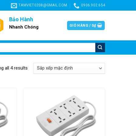
TAMVIET0208@GMAIL.COM
0906.902.654
Bảo Hành
GIỎ HÀNG /
0
₫
Nhanh Chóng
g all 4 results