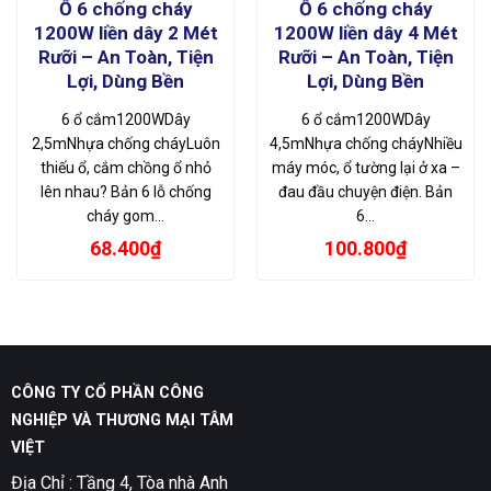
Ổ 6 chống cháy
Ổ 6 chống cháy
1200W liền dây 2 Mét
1200W liền dây 4 Mét
Rưỡi – An Toàn, Tiện
Rưỡi – An Toàn, Tiện
Lợi, Dùng Bền
Lợi, Dùng Bền
6 ổ cắm1200WDây
6 ổ cắm1200WDây
2,5mNhựa chống cháyLuôn
4,5mNhựa chống cháyNhiều
thiếu ổ, cắm chồng ổ nhỏ
máy móc, ổ tường lại ở xa –
lên nhau? Bản 6 lỗ chống
đau đầu chuyện điện. Bản
cháy gom…
6…
68.400
₫
100.800
₫
CÔNG TY CỔ PHẦN CÔNG
NGHIỆP VÀ THƯƠNG MẠI TÂM
VIỆT
Địa Chỉ : Tầng 4, Tòa nhà Anh