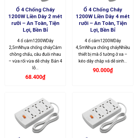
Ổ 4 Chống Cháy
Ổ 4 Chống Cháy
1200W Liền Dây 2 mét
1200W Liền Dây 4 mét
rưỡi – An Toàn, Tiện
rưỡi – An Toàn, Tiện
Lợi, Bền Bỉ
Lợi, Bền Bỉ
4 ổ cắm1200WDây
4 ổ cắm1200WDây
2,5mNhựa chống cháyCắm
4,5mNhựa chống cháyNhiều
chồng chấu, câu đuôi nhau
thiết bị mà ổ tường ở xa –
– vừa rối vừa dễ cháy. Bản 4
kéo dây chắp vá dễ sinh…
lỗ…
90.000
₫
68.400
₫