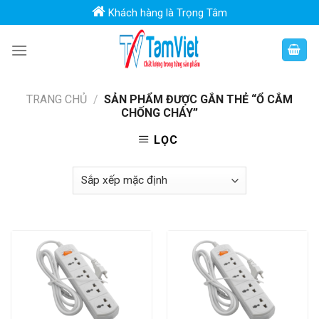
Skip
Khách hàng là Trọng Tâm
to
content
TRANG CHỦ
/
SẢN PHẨM ĐƯỢC GẮN THẺ “Ổ CẮM
CHỐNG CHÁY”
LỌC