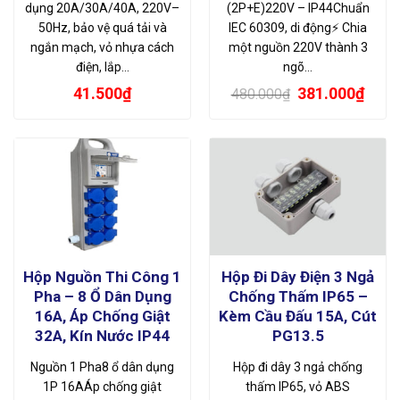
dụng 20A/30A/40A, 220V–
(2P+E)220V – IP44Chuẩn
50Hz, bảo vệ quá tải và
IEC 60309, di động⚡ Chia
ngắn mạch, vỏ nhựa cách
một nguồn 220V thành 3
điện, lắp…
ngõ…
Giá
Giá
41.500
₫
381.000
₫
480.000
₫
gốc
hiện
là:
tại
480.000₫.
là:
381.
Hộp Nguồn Thi Công 1
Hộp Đi Dây Điện 3 Ngả
Pha – 8 Ổ Dân Dụng
Chống Thấm IP65 –
16A, Áp Chống Giật
Kèm Cầu Đấu 15A, Cút
32A, Kín Nước IP44
PG13.5
Nguồn 1 Pha8 ổ dân dụng
Hộp đi dây 3 ngả chống
1P 16AÁp chống giật
thấm IP65, vỏ ABS