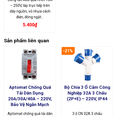
– 250V, lắp trực tiếp trên
dây nguồn, vỏ nhựa cách
điện, đóng ngắt…
5.400
₫
Sản phẩm liên quan
-21%
Aptomat Chống Quá
Bộ Chia 3 Ổ Cắm Công
Tải Dân Dụng
Nghiệp 32A 3 Chấu
20A/30A/40A – 220V,
(2P+E) – 220V, IP44
Bảo Vệ Ngắn Mạch
Aptomat chống quá tải dân
3 ổ CN 32A 3 chấu