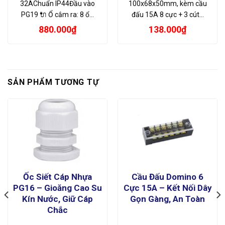
32AChuẩn IP44Đầu vào
100x68x50mm, kèm cầu
PG19 🔌 Ổ cắm ra: 8 ổ…
đấu 15A 8 cực + 3 cút…
880.000
₫
138.000
₫
SẢN PHẨM TƯƠNG TỰ
Ốc Siết Cáp Nhựa
Cầu Đấu Domino 6
PG16 – Gioăng Cao Su
Cực 15A – Kết Nối Dây
Kín Nước, Giữ Cáp
Gọn Gàng, An Toàn
Chắc