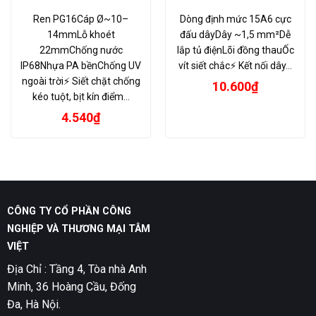
Ren PG16Cáp Ø~10–
Dòng định mức 15A6 cực
14mmLỗ khoét
đấu dâyDây ~1,5 mm²Dễ
22mmChống nước
lắp tủ điệnLõi đồng thauỐc
IP68Nhựa PA bềnChống UV
vít siết chắc⚡ Kết nối dây…
ngoài trời⚡ Siết chặt chống
10.600
₫
kéo tuột, bịt kín điểm…
4.540
₫
CÔNG TY CỔ PHẦN CÔNG
NGHIỆP VÀ THƯƠNG MẠI TÂM
VIỆT
Địa Chỉ : Tầng 4, Tòa nhà Anh
Minh, 36 Hoàng Cầu, Đống
Đa, Hà Nội.