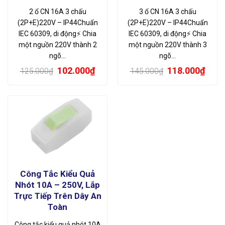
2 ổ CN 16A 3 chấu
3 ổ CN 16A 3 chấu
(2P+E)220V – IP44Chuẩn
(2P+E)220V – IP44Chuẩn
IEC 60309, di động⚡ Chia
IEC 60309, di động⚡ Chia
một nguồn 220V thành 2
một nguồn 220V thành 3
ngõ…
ngõ…
Giá
Giá
Giá
Giá
102.000
₫
118.000
₫
125.000
₫
145.000
₫
gốc
hiện
gốc
hiện
là:
tại
là:
tại
125.000₫.
là:
145.000₫.
là:
102.000₫.
118.
Công Tắc Kiểu Quả
Nhót 10A – 250V, Lắp
Trực Tiếp Trên Dây An
Toàn
Công tắc kiểu quả nhót 10A