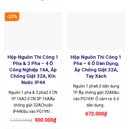
-33%
Hộp Nguồn Thi Công 1
Hộp Nguồn Thi Công 1
Pha & 3 Pha – 4 Ổ
Pha – 6 Ổ Dân Dụng,
Công Nghiệp 16A, Áp
Áp Chống Giật 32A,
Chống Giật 32A, Kín
Tay Xách
Nước IP44
Nguồn 1 pha6 ổ dân dụng
Nguồn 1 pha & 3 pha2 ổ CN
1P Áp chống giật 32AĐầu
1P 16A2 ổ CN 3P 16AÁp
vào PG16🔌 Ổ cắm ra: 6 ổ
chống giật 32AChuẩn
dân dụng…
IP44Đầu vào PG19🔌…
672.000
₫
Giá
Giá
900.000
₫
1.350.000
₫
gốc
hiện