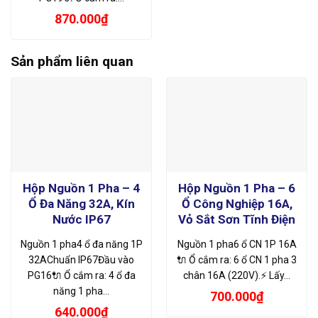
870.000
₫
Sản phẩm liên quan
Hộp Nguồn 1 Pha – 4
Hộp Nguồn 1 Pha – 6
Ổ Đa Năng 32A, Kín
Ổ Công Nghiệp 16A,
Nước IP67
Vỏ Sắt Sơn Tĩnh Điện
Nguồn 1 pha4 ổ đa năng 1P
Nguồn 1 pha6 ổ CN 1P 16A
32AChuẩn IP67Đầu vào
🔌 Ổ cắm ra: 6 ổ CN 1 pha 3
PG16🔌 Ổ cắm ra: 4 ổ đa
chân 16A (220V).⚡ Lấy…
năng 1 pha…
700.000
₫
640.000
₫