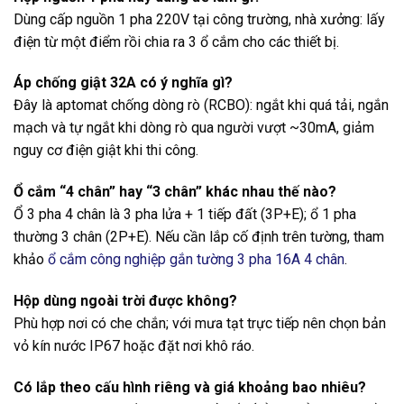
Dùng cấp nguồn 1 pha 220V tại công trường, nhà xưởng: lấy
điện từ một điểm rồi chia ra 3 ổ cắm cho các thiết bị.
Áp chống giật 32A có ý nghĩa gì?
Đây là aptomat chống dòng rò (RCBO): ngắt khi quá tải, ngắn
mạch và tự ngắt khi dòng rò qua người vượt ~30mA, giảm
nguy cơ điện giật khi thi công.
Ổ cắm “4 chân” hay “3 chân” khác nhau thế nào?
Ổ 3 pha 4 chân là 3 pha lửa + 1 tiếp đất (3P+E); ổ 1 pha
thường 3 chân (2P+E). Nếu cần lắp cố định trên tường, tham
khảo
ổ cắm công nghiệp gắn tường 3 pha 16A 4 chân
.
Hộp dùng ngoài trời được không?
Phù hợp nơi có che chắn; với mưa tạt trực tiếp nên chọn bản
vỏ kín nước IP67 hoặc đặt nơi khô ráo.
Có lắp theo cấu hình riêng và giá khoảng bao nhiêu?