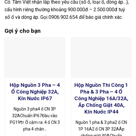
Có. Tâm Việt nhận lắp theo yêu cầu (số ổ, loại ổ, dòng áp…);
cấu hình riêng thường khoảng 900.000đ – 2.500.000đ tuỳ
số ổ và dòng áp. Gọi 0906.902.654 để báo giá chính xác.
Gợi ý cho bạn
Hộp Nguồn 3 Pha – 4
Hộp Nguồn Thi Công 1
Ổ Công Nghiệp 32A,
Pha & 3 Pha – 4 Ổ
Kín Nước IP67
Công Nghiệp 16A/32A,
Áp Chống Giật 40A,
Nguồn 3 pha4 ổ CN 3P
Kín Nước IP44
32AChuẩn IP67Đầu vào
PG19🔌 Ổ cắm ra: 4 ổ CN 3
Nguồn 1 pha & 3 pha2 ổ CN
pha 4 chân…
1P 16A2 ổ CN 3P 32AÁp
chống giật 40AChuẩn