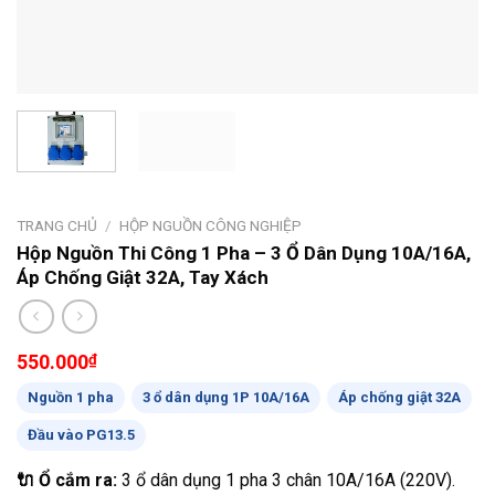
TRANG CHỦ
/
HỘP NGUỒN CÔNG NGHIỆP
Hộp Nguồn Thi Công 1 Pha – 3 Ổ Dân Dụng 10A/16A,
Áp Chống Giật 32A, Tay Xách
550.000
₫
Nguồn 1 pha
3 ổ dân dụng 1P 10A/16A
Áp chống giật 32A
Đầu vào PG13.5
🔌 Ổ cắm ra:
3 ổ dân dụng 1 pha 3 chân 10A/16A (220V).