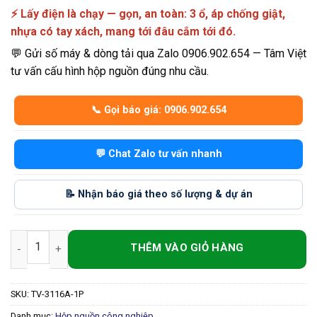
⚡ Lấy điện là chạy — gọn, an toàn: 3 ổ, áp chống giật,
nhựa có tay xách, mang tới đâu cắm tới đó.
💬 Gửi số máy & dòng tải qua Zalo 0906.902.654 — Tâm Việt
tư vấn cấu hình hộp nguồn đúng nhu cầu.
📞 Gọi báo giá: 0906.902.654
💬 Chat Zalo tư vấn nhanh
📝 Nhận báo giá theo số lượng & dự án
Hộp Nguồn Thi Công 1 Pha – 3 Ổ Dân Dụng 10A/16A, Áp Chống G
SKU:
TV-3116A-1P
Danh mục:
Hộp nguồn công nghiệp