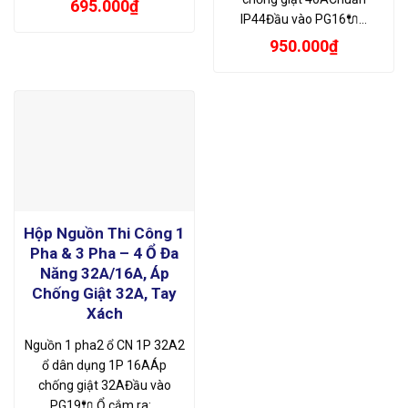
695.000
₫
IP44Đầu vào PG16🔌…
950.000
₫
Hộp Nguồn Thi Công 1
Pha & 3 Pha – 4 Ổ Đa
Năng 32A/16A, Áp
Chống Giật 32A, Tay
Xách
Nguồn 1 pha2 ổ CN 1P 32A2
ổ dân dụng 1P 16AÁp
chống giật 32AĐầu vào
PG19🔌 Ổ cắm ra:…