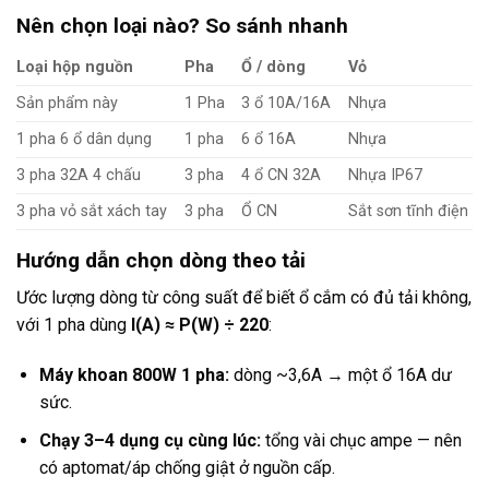
Nên chọn loại nào? So sánh nhanh
Loại hộp nguồn
Pha
Ổ / dòng
Vỏ
Sản phẩm này
1 Pha
3 ổ 10A/16A
Nhựa
1 pha 6 ổ dân dụng
1 pha
6 ổ 16A
Nhựa
3 pha 32A 4 chấu
3 pha
4 ổ CN 32A
Nhựa IP67
3 pha vỏ sắt xách tay
3 pha
Ổ CN
Sắt sơn tĩnh điện
Hướng dẫn chọn dòng theo tải
Ước lượng dòng từ công suất để biết ổ cắm có đủ tải không,
với 1 pha dùng
I(A) ≈ P(W) ÷ 220
:
Máy khoan 800W 1 pha:
dòng ~3,6A → một ổ 16A dư
sức.
Chạy 3–4 dụng cụ cùng lúc:
tổng vài chục ampe — nên
có aptomat/áp chống giật ở nguồn cấp.