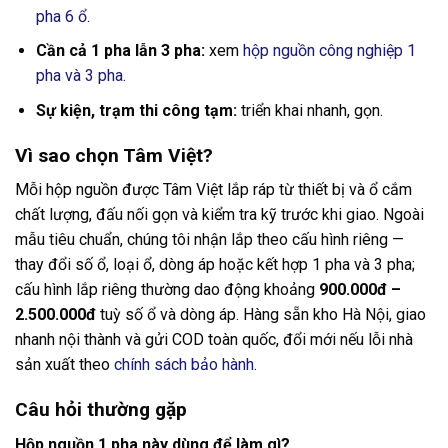
pha 6 ổ
.
Cần cả 1 pha lẫn 3 pha:
xem
hộp nguồn công nghiệp 1
pha và 3 pha
.
Sự kiện, trạm thi công tạm:
triển khai nhanh, gọn.
Vì sao chọn Tâm Việt?
Mỗi hộp nguồn được Tâm Việt lắp ráp từ thiết bị và ổ cắm
chất lượng, đấu nối gọn và kiểm tra kỹ trước khi giao. Ngoài
mẫu tiêu chuẩn, chúng tôi nhận lắp theo cấu hình riêng —
thay đổi số ổ, loại ổ, dòng áp hoặc kết hợp 1 pha và 3 pha;
cấu hình lắp riêng thường dao động khoảng
900.000đ –
2.500.000đ
tuỳ số ổ và dòng áp. Hàng sẵn kho Hà Nội, giao
nhanh nội thành và gửi COD toàn quốc, đổi mới nếu lỗi nhà
sản xuất theo
chính sách bảo hành
.
Câu hỏi thường gặp
Hộp nguồn 1 pha này dùng để làm gì?