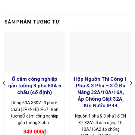
là:
tại
1.350.000₫.
là:
900.000₫.
SẢN PHẨM TƯƠNG TỰ
Ổ cắm công nghiệp
Hộp Nguồn Thi Công 1
gắn tường 3 pha 63A 5
Pha & 3 Pha – 3 Ổ Đa
chấu (cố định)
Năng 32A/10A/16A,
Áp Chống Giật 32A,
Dòng 63A 380V · 3 pha 5
Kín Nước IP44
chấu (3P+N+E) IP67 · Gắn
tườngỔ cắm công nghiệp
Nguồn 1 pha & 3 pha1 ổ CN
gắn tường 3 pha…
3P 32A2 ổ dân dụng 1P
10A/16A2 áp chống
340.000
₫