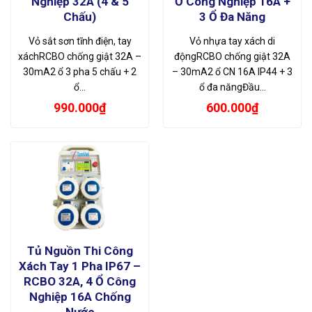
Nghiệp 32A (4 & 5
Ổ Công Nghiệp 16A +
Chấu)
3 Ổ Đa Năng
Vỏ sắt sơn tĩnh điện, tay
Vỏ nhựa tay xách di
xáchRCBO chống giật 32A –
độngRCBO chống giật 32A
30mA2 ổ 3 pha 5 chấu + 2
– 30mA2 ổ CN 16A IP44 + 3
ổ…
ổ đa năngĐầu…
990.000
₫
600.000
₫
Tủ Nguồn Thi Công
Xách Tay 1 Pha IP67 –
RCBO 32A, 4 Ổ Công
Nghiệp 16A Chống
Nước