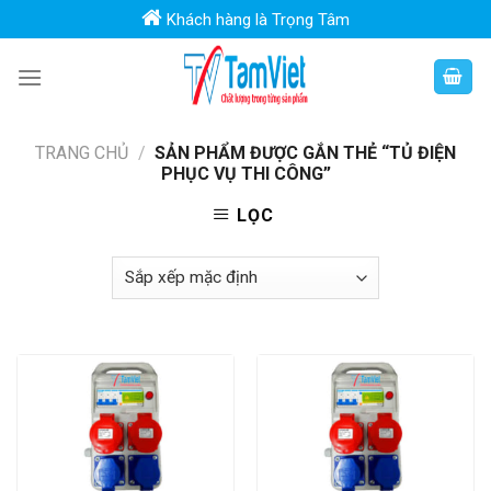
Skip
Khách hàng là Trọng Tâm
to
content
TRANG CHỦ
/
SẢN PHẨM ĐƯỢC GẮN THẺ “TỦ ĐIỆN
PHỤC VỤ THI CÔNG”
LỌC