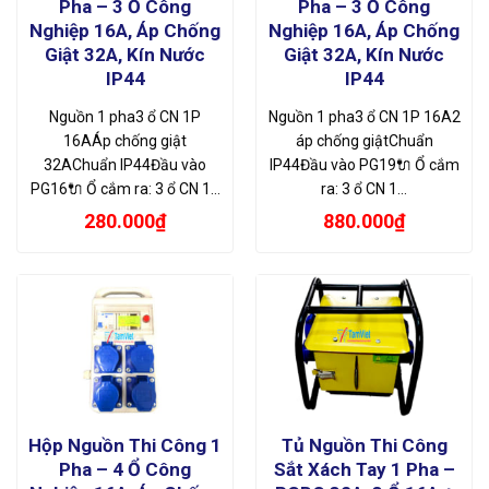
Pha – 3 Ổ Công
Pha – 3 Ổ Công
Nghiệp 16A, Áp Chống
Nghiệp 16A, Áp Chống
Giật 32A, Kín Nước
Giật 32A, Kín Nước
IP44
IP44
Nguồn 1 pha3 ổ CN 1P
Nguồn 1 pha3 ổ CN 1P 16A2
16AÁp chống giật
áp chống giậtChuẩn
32AChuẩn IP44Đầu vào
IP44Đầu vào PG19🔌 Ổ cắm
PG16🔌 Ổ cắm ra: 3 ổ CN 1…
ra: 3 ổ CN 1…
280.000
₫
880.000
₫
Hộp Nguồn Thi Công 1
Tủ Nguồn Thi Công
Pha – 4 Ổ Công
Sắt Xách Tay 1 Pha –