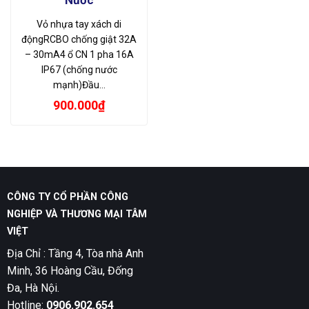
Vỏ nhựa tay xách di
độngRCBO chống giật 32A
– 30mA4 ổ CN 1 pha 16A
IP67 (chống nước
mạnh)Đầu…
900.000
₫
CÔNG TY CỔ PHẦN CÔNG
NGHIỆP VÀ THƯƠNG MẠI TÂM
VIỆT
Địa Chỉ : Tầng 4, Tòa nhà Anh
Minh, 36 Hoàng Cầu, Đống
Đa, Hà Nội.
Hotline:
0906.902.654