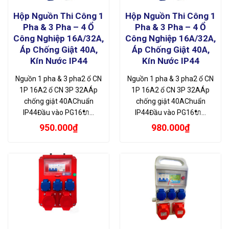
Hộp Nguồn Thi Công 1
Hộp Nguồn Thi Công 1
Pha & 3 Pha – 4 Ổ
Pha & 3 Pha – 4 Ổ
Công Nghiệp 16A/32A,
Công Nghiệp 16A/32A,
Áp Chống Giật 40A,
Áp Chống Giật 40A,
Kín Nước IP44
Kín Nước IP44
Nguồn 1 pha & 3 pha2 ổ CN
Nguồn 1 pha & 3 pha2 ổ CN
1P 16A2 ổ CN 3P 32AÁp
1P 16A2 ổ CN 3P 32AÁp
chống giật 40AChuẩn
chống giật 40AChuẩn
IP44Đầu vào PG16🔌…
IP44Đầu vào PG16🔌…
950.000
₫
980.000
₫