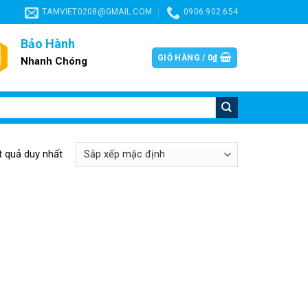
TAMVIET0208@GMAIL.COM
0906.902.654
Bảo Hành
GIỎ HÀNG /
0
₫
Nhanh Chóng
ết quả duy nhất