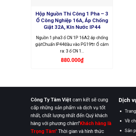
Hộp Nguồn Thi Công 1 Pha – 3
Ổ Công Nghiệp 16A, Áp Chống
Giật 32A, Kín Nước IP44
Nguồn 1 pha3 ổ CN 1P 16A2 áp chống
giậtChuẩn IP44Đầu vào PG19🔌 Ổ cắm
ra: 3 ổ CN 1…
880.000
₫
Công Ty Tâm Việt
cam kết sẽ cung
Dịch v
cấp những sản phẩm và dịch vụ tốt
Trang
nhất, chất lượng nhất đến Quý khách
Về ch
hàng với phương châm"
Khách hàng là
Sản 
Trọng Tâm"
Thời gian và hình thức