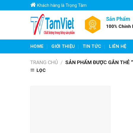
Skip
Khách hàng là Trọng Tâm
to
content
Sản Phẩm
100% Chính
HOME
GIỚI THIỆU
TIN TỨC
LIÊN HỆ
TRANG CHỦ
/
SẢN PHẨM ĐƯỢC GẮN THẺ “T
LỌC