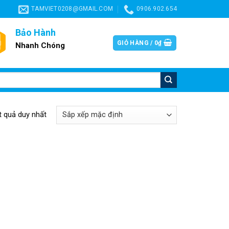
TAMVIET0208@GMAIL.COM
0906.902.654
Bảo Hành
GIỎ HÀNG /
0
₫
Nhanh Chóng
ết quả duy nhất