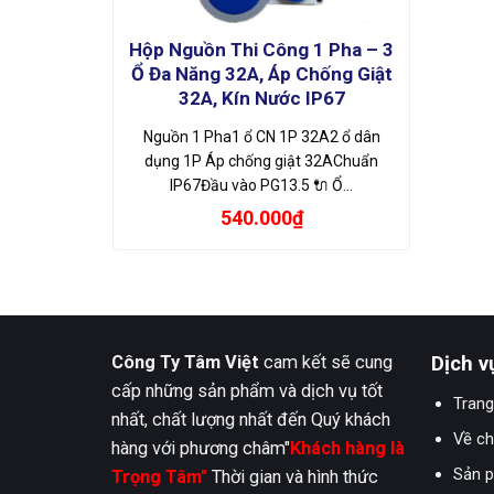
Hộp Nguồn Thi Công 1 Pha – 3
Ổ Đa Năng 32A, Áp Chống Giật
32A, Kín Nước IP67
Nguồn 1 Pha1 ổ CN 1P 32A2 ổ dân
dụng 1P Áp chống giật 32AChuẩn
IP67Đầu vào PG13.5 🔌 Ổ…
540.000
₫
Công Ty Tâm Việt
cam kết sẽ cung
Dịch v
cấp những sản phẩm và dịch vụ tốt
Trang
nhất, chất lượng nhất đến Quý khách
Về ch
hàng với phương châm"
Khách hàng là
Sản 
Trọng Tâm"
Thời gian và hình thức