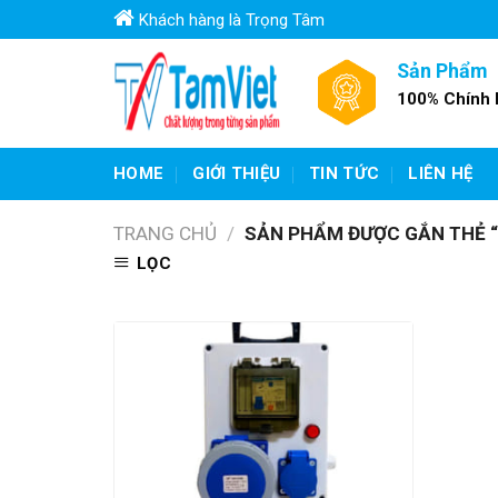
Skip
Khách hàng là Trọng Tâm
to
content
Sản Phẩm
100% Chính
HOME
GIỚI THIỆU
TIN TỨC
LIÊN HỆ
TRANG CHỦ
/
SẢN PHẨM ĐƯỢC GẮN THẺ “S
LỌC