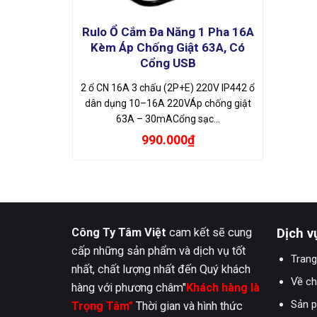
Rulo Ổ Cắm Đa Năng 1 Pha 16A
Kèm Áp Chống Giật 63A, Có
Cổng USB
2 ổ CN 16A 3 chấu (2P+E) 220V IP442 ổ
dân dụng 10–16A 220VÁp chống giật
63A – 30mACổng sạc…
990.000
₫
Công Ty Tâm Việt
cam kết sẽ cung
Dịch v
cấp những sản phẩm và dịch vụ tốt
Trang
nhất, chất lượng nhất đến Quý khách
Về ch
hàng với phương châm"
Khách hàng là
Sản 
Trọng Tâm"
Thời gian và hình thức