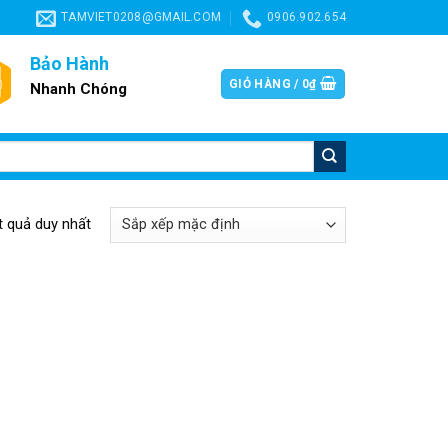
TAMVIET0208@GMAIL.COM
0906.902.654
Bảo Hành
GIỎ HÀNG /
0
₫
Nhanh Chóng
ết quả duy nhất