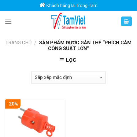
Skip
Khách hàng là Trọng Tâm
to
content
TRANG CHỦ
/
SẢN PHẨM ĐƯỢC GẮN THẺ “PHÍCH CẮM
CÔNG SUẤT LỚN”
LỌC
-20%