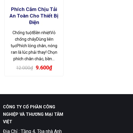
Phích Cắm Chịu Tải
An Toàn Cho Thiết Bị
Điện
Chống tuộtBền nhiệtVỏ
chống cháyDùng liên
tụcPhích lỏng chân, nóng
ran là lúc phải thay! Chọn
phích chân chắc, bền…
Giá
Giá
9.600
₫
12.000
₫
gốc
hiện
là:
tại
12.000₫.
là:
9.600₫.
CÔNG TY CỔ PHẦN CÔNG
NGHIỆP VÀ THƯƠNG MẠI TÂM
VIỆT
Địa Chỉ : Tầng 4, Tòa nhà Anh