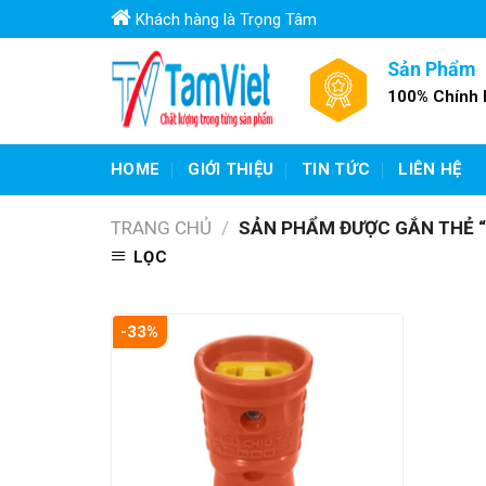
Skip
Khách hàng là Trọng Tâm
to
content
Sản Phẩm
100% Chính
HOME
GIỚI THIỆU
TIN TỨC
LIÊN HỆ
TRANG CHỦ
/
SẢN PHẨM ĐƯỢC GẮN THẺ “
LỌC
-33%