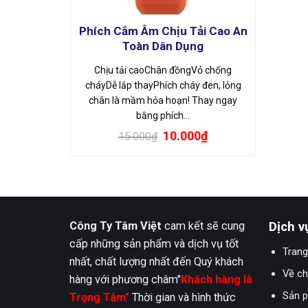
Phích Cắm Âm Chịu Tải Cao An
Toàn Dân Dụng
Chịu tải caoChân đồngVỏ chống
cháyDễ lắp thayPhích cháy đen, lỏng
chân là mầm hỏa hoạn! Thay ngay
bằng phích…
Giá
Giá
10.000
₫
15.000
₫
gốc
hiện
là:
tại
15.000₫.
là:
10.000₫.
Công Ty Tâm Việt
cam kết sẽ cung
Dịch v
cấp những sản phẩm và dịch vụ tốt
Trang
nhất, chất lượng nhất đến Quý khách
Về ch
hàng với phương châm"
Khách hàng là
Sản 
Trọng Tâm"
Thời gian và hình thức