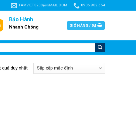
TAMVIET0208@GMAIL.COM
0906.902.654
Bảo Hành
GIỎ HÀNG /
0
₫
Nhanh Chóng
ết quả duy nhất