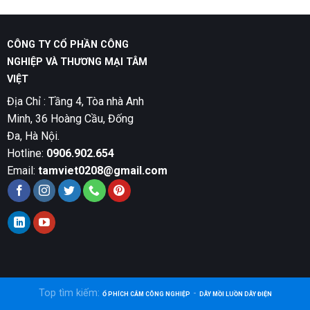
CÔNG TY CỔ PHẦN CÔNG
NGHIỆP VÀ THƯƠNG MẠI TÂM
VIỆT
Địa Chỉ : Tầng 4, Tòa nhà Anh
Minh, 36 Hoàng Cầu, Đống
Đa, Hà Nội.
Hotline:
0906.902.654
Email:
tamviet0208@gmail.com
Top tìm kiếm:
-
Ổ PHÍCH CẮM CÔNG NGHIỆP
DÂY MỒI LUỒN DÂY ĐIỆN