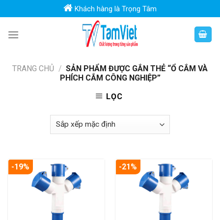
Skip
Khách hàng là Trọng Tâm
to
content
TRANG CHỦ
/
SẢN PHẨM ĐƯỢC GẮN THẺ “Ổ CẮM VÀ
PHÍCH CẮM CÔNG NGHIỆP”
LỌC
-19%
-21%