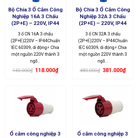
Bộ Chia 3 Ổ Cắm Công
Bộ Chia 3 Ổ Cắm Công
Nghiệp 16A 3 Chấu
Nghiệp 32A 3 Chấu
(2P+E) – 220V, IP44
(2P+E) – 220V, IP44
3 ổ CN 16A 3 chấu
3 ổ CN 32A 3 chấu
(2P+E)220V – IP44Chuẩn
(2P+E)220V – IP44Chuẩn
IEC 60309, di động⚡ Chia
IEC 60309, di động⚡ Chia
một nguồn 220V thành 3
một nguồn 220V thành 3
ngõ…
ngõ…
Giá
Giá
Giá
Giá
118.000
₫
381.000
₫
145.000
₫
480.000
₫
gốc
hiện
gốc
hiện
là:
tại
là:
tại
145.000₫.
là:
480.000₫.
là:
118.000₫.
381.
Ổ cắm công nghiệp 3
Ổ cắm công nghiệp 3