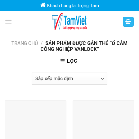
Skip
Khách hàng là Trọng Tâm
to
content
TRANG CHỦ
/
SẢN PHẨM ĐƯỢC GẮN THẺ “Ổ CẮM
CÔNG NGHIỆP VANLOCK”
LỌC