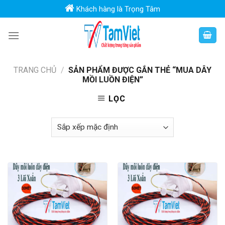
Skip
Khách hàng là Trọng Tâm
to
content
TRANG CHỦ
/
SẢN PHẨM ĐƯỢC GẮN THẺ “MUA DÂY
MỒI LUỒN ĐIỆN”
LỌC