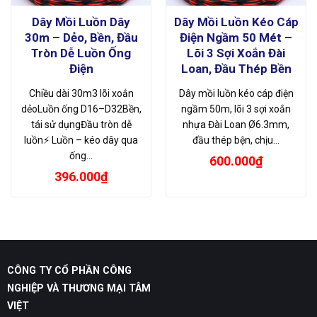
Dây Mồi Luồn Dây
Dây Mồi Luồn Kéo Cáp
30m – Dẻo, Bền, Đầu
Điện Ngầm 50 Mét –
Tròn Dễ Luồn Ống
Lõi 3 Sợi Xoắn Đài
Điện
Loan, Đầu Thép Bền
Chiều dài 30m3 lõi xoắn
Dây mồi luồn kéo cáp điện
dẻoLuồn ống D16–D32Bền,
ngầm 50m, lõi 3 sợi xoắn
tái sử dụngĐầu tròn dễ
nhựa Đài Loan Ø6.3mm,
luồn⚡ Luồn – kéo dây qua
đầu thép bện, chịu…
ống…
600.000
₫
396.000
₫
CÔNG TY CỔ PHẦN CÔNG
NGHIỆP VÀ THƯƠNG MẠI TÂM
VIỆT