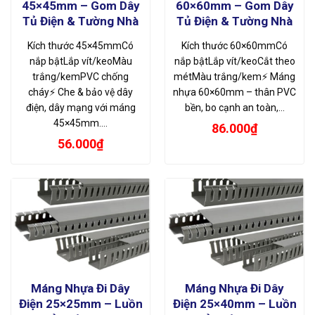
45×45mm – Gom Dây
60×60mm – Gom Dây
Tủ Điện & Tường Nhà
Tủ Điện & Tường Nhà
Kích thước 45×45mmCó
Kích thước 60×60mmCó
nắp bậtLắp vít/keoMàu
nắp bậtLắp vít/keoCắt theo
trắng/kemPVC chống
métMàu trắng/kem⚡ Máng
cháy⚡ Che & bảo vệ dây
nhựa 60×60mm – thân PVC
điện, dây mạng với máng
bền, bo cạnh an toàn,…
45×45mm.…
86.000
₫
56.000
₫
Máng Nhựa Đi Dây
Máng Nhựa Đi Dây
Điện 25×25mm – Luồn
Điện 25×40mm – Luồn