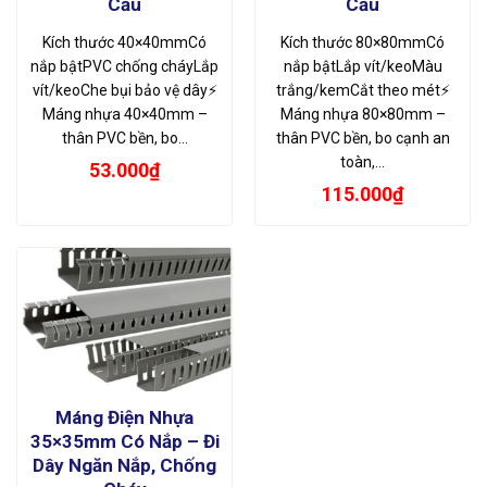
Cầu
Cầu
Kích thước 40×40mmCó
Kích thước 80×80mmCó
nắp bậtPVC chống cháyLắp
nắp bậtLắp vít/keoMàu
vít/keoChe bụi bảo vệ dây⚡
trắng/kemCắt theo mét⚡
Máng nhựa 40×40mm –
Máng nhựa 80×80mm –
thân PVC bền, bo…
thân PVC bền, bo cạnh an
toàn,…
53.000
₫
115.000
₫
Máng Điện Nhựa
35×35mm Có Nắp – Đi
Dây Ngăn Nắp, Chống