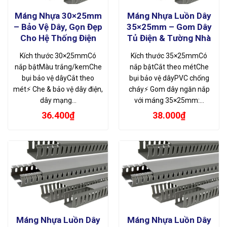
Máng Nhựa 30×25mm
Máng Nhựa Luồn Dây
– Bảo Vệ Dây, Gọn Đẹp
35×25mm – Gom Dây
Cho Hệ Thống Điện
Tủ Điện & Tường Nhà
Kích thước 30×25mmCó
Kích thước 35×25mmCó
nắp bậtMàu trắng/kemChe
nắp bậtCắt theo métChe
bụi bảo vệ dâyCắt theo
bụi bảo vệ dâyPVC chống
mét⚡ Che & bảo vệ dây điện,
cháy⚡ Gom dây ngăn nắp
dây mạng…
với máng 35×25mm:…
36.400
₫
38.000
₫
Máng Nhựa Luồn Dây
Máng Nhựa Luồn Dây