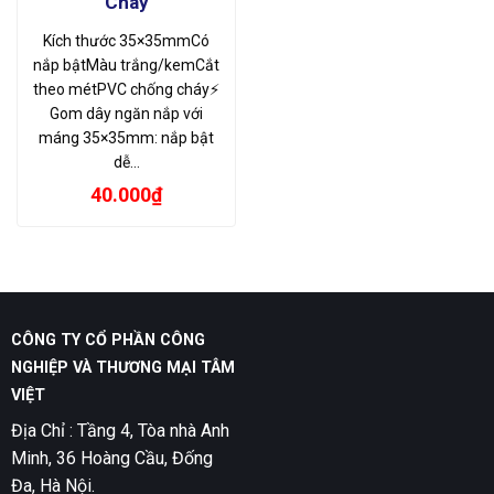
Cháy
Kích thước 35×35mmCó
nắp bậtMàu trắng/kemCắt
theo métPVC chống cháy⚡
Gom dây ngăn nắp với
máng 35×35mm: nắp bật
dễ…
40.000
₫
CÔNG TY CỔ PHẦN CÔNG
NGHIỆP VÀ THƯƠNG MẠI TÂM
VIỆT
Địa Chỉ : Tầng 4, Tòa nhà Anh
Minh, 36 Hoàng Cầu, Đống
Đa, Hà Nội.