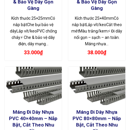
& Bảo Vệ Dây Gọn
& Bảo Vệ Dây Gọn
Gàng
Gàng
Kích thước 25×25mmCó
Kích thước 25×40mmCó
nắp bậtChe bụi bảo vệ
nắp bậtLắp vít/keoCắt theo
dâyLắp vít/keoPVC chống
métMàu trắng/kem⚡ Đi dây
cháy⚡ Che & bảo vệ dây
nổi gọn – sạch – an toàn.
điện, dây mạng…
Máng nhựa…
33.000
₫
38.000
₫
Máng Đi Dây Nhựa
Máng Đi Dây Nhựa
PVC 40×40mm – Nắp
PVC 80×80mm – Nắp
Bật, Cắt Theo Nhu
Bật, Cắt Theo Nhu