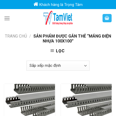
Skip
Khách hàng là Trọng Tâm
to
content
TRANG CHỦ
/
SẢN PHẨM ĐƯỢC GẮN THẺ “MÁNG ĐIỆN
NHỰA 100X100”
LỌC