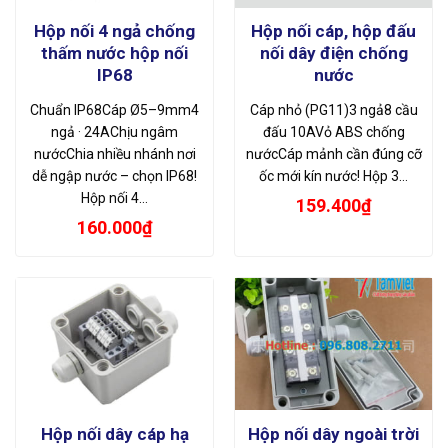
Hộp nối 4 ngả chống
Hộp nối cáp, hộp đấu
thấm nước hộp nối
nối dây điện chống
IP68
nước
Chuẩn IP68Cáp Ø5–9mm4
Cáp nhỏ (PG11)3 ngả8 cầu
ngả · 24AChịu ngâm
đấu 10AVỏ ABS chống
nướcChia nhiều nhánh nơi
nướcCáp mảnh cần đúng cỡ
dễ ngập nước – chọn IP68!
ốc mới kín nước! Hộp 3…
Hộp nối 4…
159.400
₫
160.000
₫
Hộp nối dây cáp hạ
Hộp nối dây ngoài trời