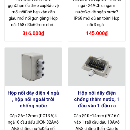
gọnChọn ốc theo cápBảo vệ
ngả · 24AChịu ngâm
mối nốiChỗ hẹp vẫn cần
nướcNơi dễ ngập nước?
giấu mối nối gọn gàng! Hộp
IP68 mới đủ an toàn! Hộp
nối 158x90x60mm nhỏ…
nối 3 ngả…
316.000
₫
145.000
₫
Hộp nối dây điện 4 ngả
Hộp nối dây điện
, hộp nối ngoài trời
chống thấm nước, 1
chống nước
đầu vào 1 đầu ra
Cáp Ø6–12mm (PG13.5)4
Cáp Ø10–14mm (PG16)1
ngả10 cầu đấu UK3N 32AVỏ
vào 1 ra8 cầu đấu 10AVỏ
ABS chống nướcĐấu nối
ABS chống thấmCáp to