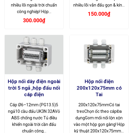
nhiều lõi ngoài trời chuẩn
nhiều lõi vẫn đấu gọn & kín…
công nghiệp! Hộp…
150.000
₫
300.000
₫
Hộp nối dây điện ngoài
Hộp nối điện
trời 5 ngả ,hộp đấu nối
200x120x75mm có
cáp điện
Tai
Cáp Ø6–12mm (PG13.5)5
200x120x75mmCó tai
ngả10 cầu đấu UK3N 32AVỏ
treoChọn ốc theo cápĐa
ABS chống nước Tủ điều
dụngGom mối nối lộn xộn
khiển ngoài trời cần đấu
vào một hộp gọn gàng! Hộp
chuẩn công…
kỹ thuật 200x120x75mm…