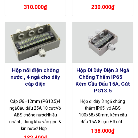
310.000
₫
230.000
₫
Hộp nối điện chống
Hộp Đi Dây Điện 3 Ngả
nước , 4 ngả cho dây
Chống Thấm IP65 –
cáp điện
Kèm Cầu Đấu 15A, Cút
PG13.5
Cáp Ø6–12mm (PG13.5)4
Hộp đi dây 3 ngả chống
ngảCầu đấu 25A 10 cựcVỏ
thấm IP65, vỏ ABS
ABS chống nướcNhiều
100x68x50mm, kèm cầu
nhánh, dòng khá vẫn gọn &
đấu 15A 8 cực + 3 cút…
kín nước! Hộp…
138.000
₫
182.400
₫