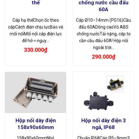
thế
chống nước cầu đấu
60A
Cáp hạ thếChọn ốc theo
Cáp Ø10–14mm (PG16)Cầu
cápCách điện chịu lựcBảo vệ
đấu 60ADòng caoVỏ ABS
mối nốiMối nối cáp điện lực
chống nướcTải nặng, cáp to
để hở = nguy…
cần cầu đấu 60A! Hộp nối
ngoài trời…
330.000
₫
290.000
₫
Hộp nối dây điện
Hộp nối dây điện 3
158x90x60mm
ngả, IP68
158x90x60mmNhỏ
Chuẩn IP68Cáp Ø5–9mm3