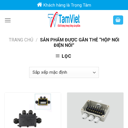
Skip
Khách hàng là Trọng Tâm
to
content
TRANG CHỦ
/
SẢN PHẨM ĐƯỢC GẮN THẺ “HỘP NỐI
ĐIỆN NỐI”
LỌC