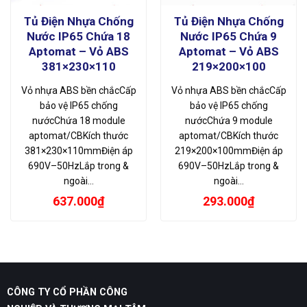
Tủ Điện Nhựa Chống
Tủ Điện Nhựa Chống
Nước IP65 Chứa 18
Nước IP65 Chứa 9
Aptomat – Vỏ ABS
Aptomat – Vỏ ABS
381×230×110
219×200×100
Vỏ nhựa ABS bền chắcCấp
Vỏ nhựa ABS bền chắcCấp
bảo vệ IP65 chống
bảo vệ IP65 chống
nướcChứa 18 module
nướcChứa 9 module
aptomat/CBKích thước
aptomat/CBKích thước
381×230×110mmĐiện áp
219×200×100mmĐiện áp
690V–50HzLắp trong &
690V–50HzLắp trong &
ngoài…
ngoài…
637.000
₫
293.000
₫
CÔNG TY CỔ PHẦN CÔNG