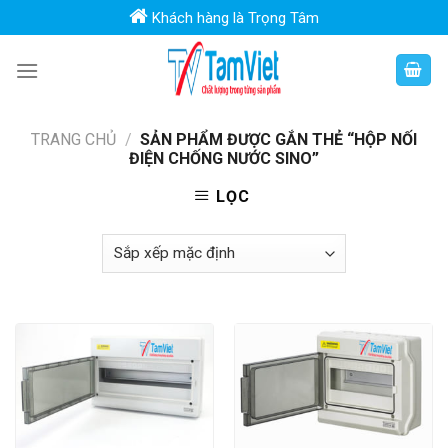
Skip
Khách hàng là Trọng Tâm
to
content
TRANG CHỦ
/
SẢN PHẨM ĐƯỢC GẮN THẺ “HỘP NỐI
ĐIỆN CHỐNG NƯỚC SINO”
LỌC