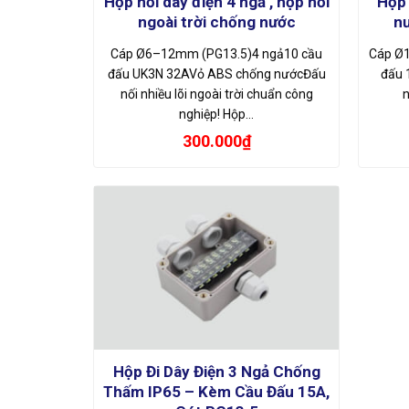
Hộp nối dây điện 4 ngả , hộp nối
Hộp 
ngoài trời chống nước
nư
Cáp Ø6–12mm (PG13.5)4 ngả10 cầu
Cáp Ø1
đấu UK3N 32AVỏ ABS chống nướcĐấu
đấu 
nối nhiều lõi ngoài trời chuẩn công
n
nghiệp! Hộp…
300.000
₫
Hộp Đi Dây Điện 3 Ngả Chống
Thấm IP65 – Kèm Cầu Đấu 15A,