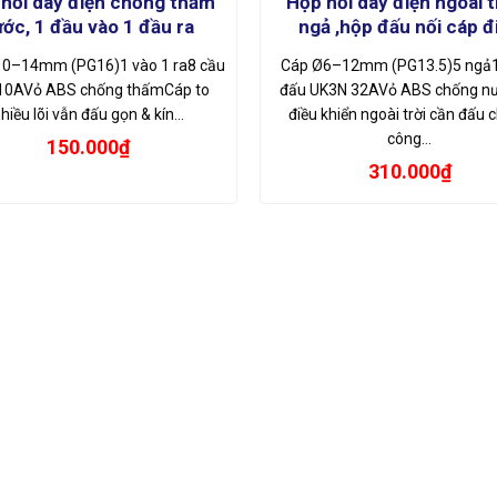
nối dây điện chống thấm
Hộp nối dây điện ngoài t
ớc, 1 đầu vào 1 đầu ra
ngả ,hộp đấu nối cáp đ
0–14mm (PG16)1 vào 1 ra8 cầu
Cáp Ø6–12mm (PG13.5)5 ngả1
10AVỏ ABS chống thấmCáp to
đấu UK3N 32AVỏ ABS chống n
hiều lõi vẫn đấu gọn & kín…
điều khiển ngoài trời cần đấu 
công…
150.000
₫
310.000
₫