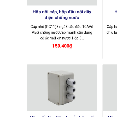
Hộp nối cáp, hộp đấu nối dây
H
điện chống nước
Cáp nhỏ (PG11)3 ngả8 cầu đấu 10AVỏ
Cáp h
ABS chống nướcCáp mảnh cần đúng
chịu l
cỡ ốc mới kín nước! Hộp 3…
159.400
₫