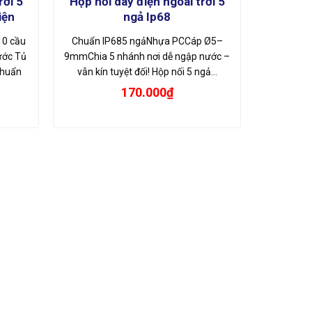
rời 5
Hộp nối dây điện ngoài trời 5
iện
ngả Ip68
0 cầu
Chuẩn IP685 ngảNhựa PCCáp Ø5–
ước Tủ
9mmChia 5 nhánh nơi dễ ngập nước –
chuẩn
vẫn kín tuyệt đối! Hộp nối 5 ngả…
170.000
₫