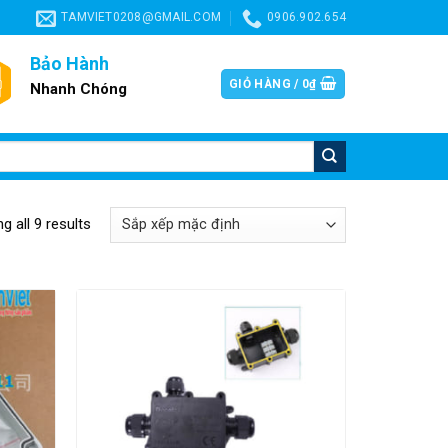
TAMVIET0208@GMAIL.COM
0906.902.654
Bảo Hành
GIỎ HÀNG /
0
₫
Nhanh Chóng
g all 9 results