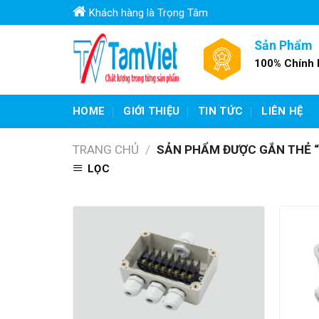
Skip
Khách hàng là Trọng Tâm
to
content
Sản Phẩm
100% Chính
HOME
GIỚI THIỆU
TIN TỨC
LIÊN HỆ
TRANG CHỦ
/
SẢN PHẨM ĐƯỢC GẮN THẺ “
LỌC