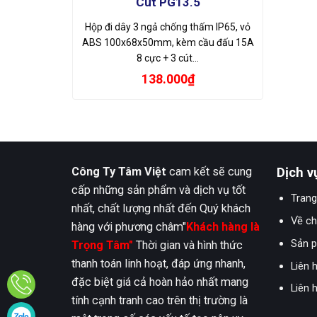
Cút PG13.5
Hộp đi dây 3 ngả chống thấm IP65, vỏ
ABS 100x68x50mm, kèm cầu đấu 15A
8 cực + 3 cút…
138.000
₫
Công Ty Tâm Việt
cam kết sẽ cung
Dịch v
cấp những sản phẩm và dịch vụ tốt
Trang
nhất, chất lượng nhất đến Quý khách
Về ch
hàng với phương châm"
Khách hàng là
Sản 
Trọng Tâm"
Thời gian và hình thức
thanh toán linh hoạt, đáp ứng nhanh,
Liên 
đặc biệt giá cả hoàn hảo nhất mang
Liên 
tính cạnh tranh cao trên thị trường là