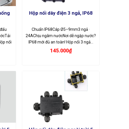
chống
Hộp nối dây điện 3 ngả, IP68
đấu
Chuẩn IP68Cáp Ø5–9mm3 ngả ·
ớcTải
24AChịu ngâm nướcNơi dễ ngập nước?
Hộp nối
IP68 mới đủ an toàn! Hộp nối 3 ngả…
145.000
₫