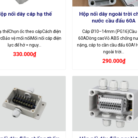
Hộp nối dây ngoài trời 
ộp nối dây cáp hạ thế
nước cầu đấu 60A
ạ thếChọn ốc theo cápCách điện
Cáp Ø10–14mm (PG16)Cầu 
ựcBảo vệ mối nốiMối nối cáp điện
60ADòng caoVỏ ABS chống nư
lực để hở = nguy…
nặng, cáp to cần cầu đấu 60A! 
ngoài trời…
330.000
₫
290.000
₫