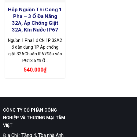
Hộp Nguồn Thi Công 1
Pha – 3 Ổ Đa Năng
32A, Áp Chống Giật
32A, Kín Nước IP67
Nguồn 1 Pha1 ổ CN 1P 32A2
ổ dân dụng 1P Áp chống
giật 32AChuẩn IP67Đầu vào
PG13.5 🔌 Ổ…
540.000
₫
CÔNG TY CỔ PHẦN CÔNG
NGHIỆP VÀ THƯƠNG MẠI TÂM
VIỆT
Địa Chỉ : Tầng 4, Tòa nhà Anh