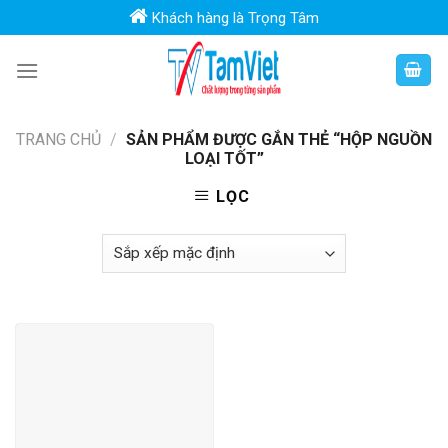
Skip
Khách hàng là Trọng Tâm
to
content
TRANG CHỦ
/
SẢN PHẨM ĐƯỢC GẮN THẺ “HỘP NGUỒN
LOẠI TỐT”
LỌC