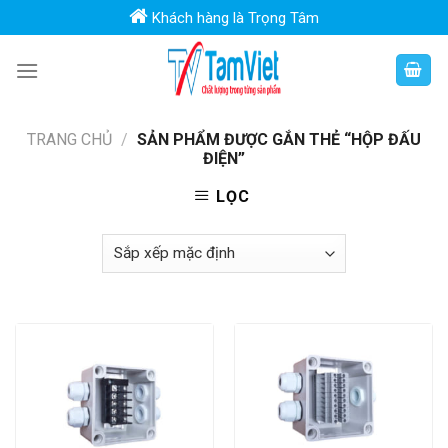
Skip
Khách hàng là Trọng Tâm
to
content
TRANG CHỦ
/
SẢN PHẨM ĐƯỢC GẮN THẺ “HỘP ĐẤU
ĐIỆN”
LỌC