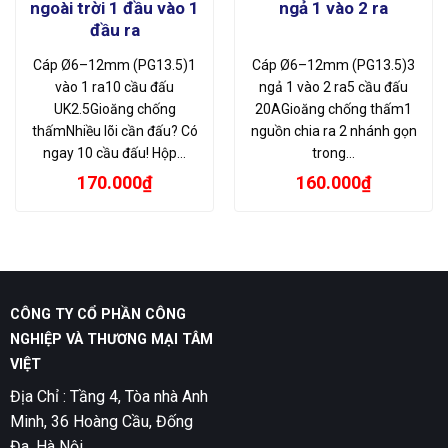
ngoài trời 1 đầu vào 1
ngả 1 vào 2 ra
đầu ra
Cáp Ø6–12mm (PG13.5)1
Cáp Ø6–12mm (PG13.5)3
vào 1 ra10 cầu đấu
ngả 1 vào 2 ra5 cầu đấu
UK2.5Gioăng chống
20AGioăng chống thấm1
thấmNhiều lõi cần đấu? Có
nguồn chia ra 2 nhánh gọn
ngay 10 cầu đấu! Hộp…
trong…
170.000
₫
160.000
₫
CÔNG TY CỔ PHẦN CÔNG
NGHIỆP VÀ THƯƠNG MẠI TÂM
VIỆT
Địa Chỉ : Tầng 4, Tòa nhà Anh
Minh, 36 Hoàng Cầu, Đống
Đa, Hà Nội.