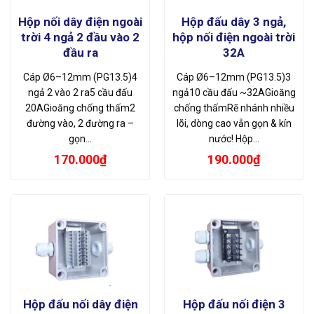
Hộp nối dây điện ngoài
Hộp đấu dây 3 ngả,
trời 4 ngả 2 đầu vào 2
hộp nối điện ngoài trời
đầu ra
32A
Cáp Ø6–12mm (PG13.5)4
Cáp Ø6–12mm (PG13.5)3
ngả 2 vào 2 ra5 cầu đấu
ngả10 cầu đấu ~32AGioăng
20AGioăng chống thấm2
chống thấmRẽ nhánh nhiều
đường vào, 2 đường ra –
lõi, dòng cao vẫn gọn & kín
gọn…
nước! Hộp…
170.000
₫
190.000
₫
Hộp đấu nối dây điện
Hộp đấu nối điện 3