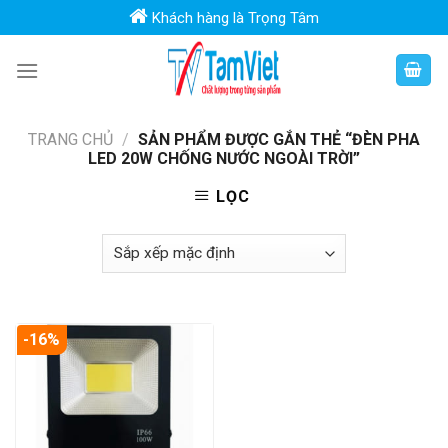
Skip
Khách hàng là Trọng Tâm
to
content
TRANG CHỦ
/
SẢN PHẨM ĐƯỢC GẮN THẺ “ĐÈN PHA
LED 20W CHỐNG NƯỚC NGOÀI TRỜI”
LỌC
-16%