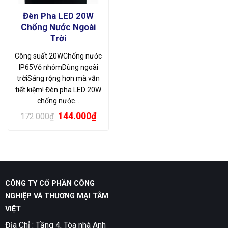
Đèn Pha LED 20W
Chống Nước Ngoài
Trời
Công suất 20WChống nước
IP65Vỏ nhômDùng ngoài
trờiSáng rộng hơn mà vẫn
tiết kiệm! Đèn pha LED 20W
chống nước…
Giá
Giá
144.000
₫
172.000
₫
gốc
hiện
là:
tại
172.000₫.
là:
144.000₫.
CÔNG TY CỔ PHẦN CÔNG
NGHIỆP VÀ THƯƠNG MẠI TÂM
VIỆT
Địa Chỉ : Tầng 4, Tòa nhà Anh