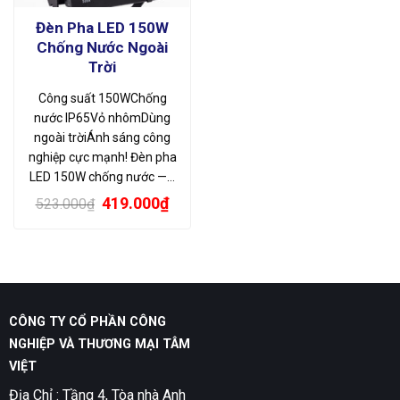
Đèn Pha LED 150W
Chống Nước Ngoài
Trời
Công suất 150WChống
nước IP65Vỏ nhômDùng
ngoài trờiÁnh sáng công
nghiệp cực mạnh! Đèn pha
LED 150W chống nước —…
Giá
Giá
419.000
₫
523.000
₫
gốc
hiện
là:
tại
523.000₫.
là:
419.000₫.
CÔNG TY CỔ PHẦN CÔNG
NGHIỆP VÀ THƯƠNG MẠI TÂM
VIỆT
Địa Chỉ : Tầng 4, Tòa nhà Anh