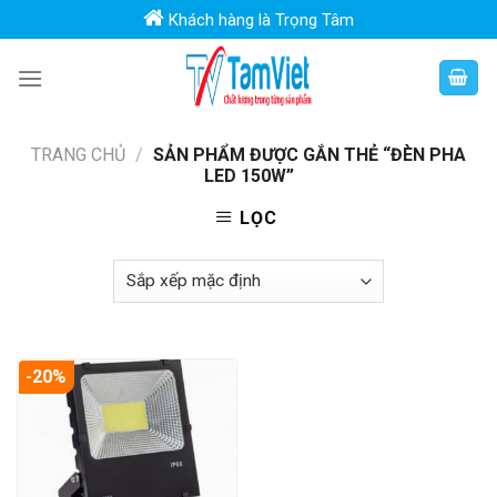
Skip
Khách hàng là Trọng Tâm
to
content
TRANG CHỦ
/
SẢN PHẨM ĐƯỢC GẮN THẺ “ĐÈN PHA
LED 150W”
LỌC
-20%