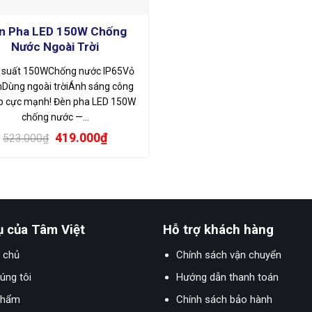
n Pha LED 150W Chống
Nước Ngoài Trời
 suất 150WChống nước IP65Vỏ
Dùng ngoài trờiÁnh sáng công
p cực mạnh! Đèn pha LED 150W
chống nước —…
Giá
Giá
419.000
₫
523.000
₫
gốc
hiện
là:
tại
523.000₫.
là:
419.000₫.
ụ của Tâm Việt
Hỗ trợ khách hàng
 chủ
Chính sách vận chuyển
úng tôi
Hướng dẫn thanh toán
phẩm
Chính sách bảo hành