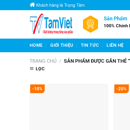
Skip
Khách hàng là Trọng Tâm
to
content
Sản Phẩm
100% Chính
HOME
GIỚI THIỆU
TIN TỨC
LIÊN HỆ
TRANG CHỦ
/
SẢN PHẨM ĐƯỢC GẮN THẺ “
LỌC
-10%
-20%