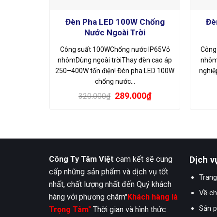
Đèn Pha LED 100W Chống
Đè
Nước Ngoài Trời
Công suất 100WChống nước IP65Vỏ
Công
nhômDùng ngoài trờiThay đèn cao áp
nhôm
250–400W tốn điện! Đèn pha LED 100W
nghiệ
chống nước…
Giá
Giá
289.000
₫
320.000
₫
gốc
hiện
là:
tại
320.000₫.
là:
289.000₫.
Công Ty Tâm Việt
cam kết sẽ cung
Dịch v
cấp những sản phẩm và dịch vụ tốt
Trang
nhất, chất lượng nhất đến Quý khách
Về ch
hàng với phương châm"
Khách hàng là
Sản 
Trọng Tâm"
Thời gian và hình thức