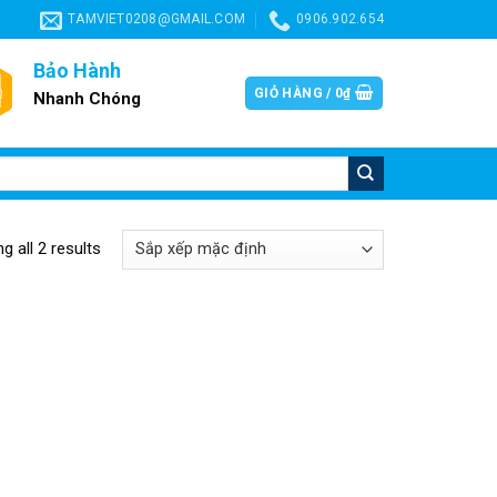
TAMVIET0208@GMAIL.COM
0906.902.654
Bảo Hành
GIỎ HÀNG /
0
₫
Nhanh Chóng
g all 2 results