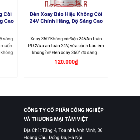
g Còi
Đèn Xoay Báo Hiệu Không Còi
g Cao
24V Chính Hãng, Độ Sáng Cao
ộ sáng
Xoay 360°Không còiĐiện 24VAn toàn
g muốn
PLCVừa an toàn 24V, vừa cảnh báo êm
, không
không ồn! Đèn xoay 360° độ sáng…
120.000
₫
CÔNG TY CỔ PHẦN CÔNG NGHIỆP
VÀ THƯƠNG MẠI TÂM VIỆT
Địa Chỉ : Tầng 4, Tòa nhà Anh Minh, 36
Hoàng Cầu, Đống Đa, Hà Nội.