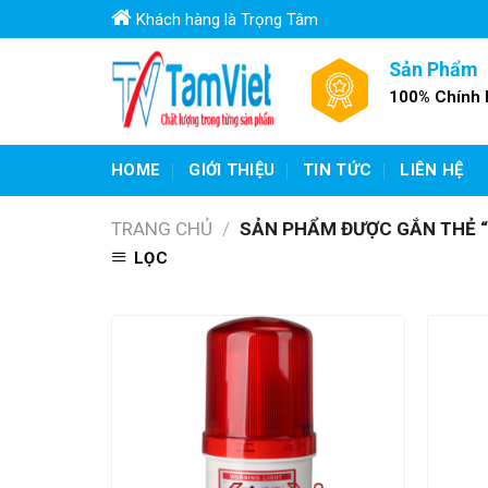
Skip
Khách hàng là Trọng Tâm
to
content
Sản Phẩm
100% Chính
HOME
GIỚI THIỆU
TIN TỨC
LIÊN HỆ
TRANG CHỦ
/
SẢN PHẨM ĐƯỢC GẮN THẺ “Đ
LỌC