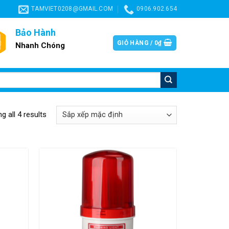
TAMVIET0208@GMAIL.COM
0906.902.654
Bảo Hành
GIỎ HÀNG /
0
₫
Nhanh Chóng
g all 4 results