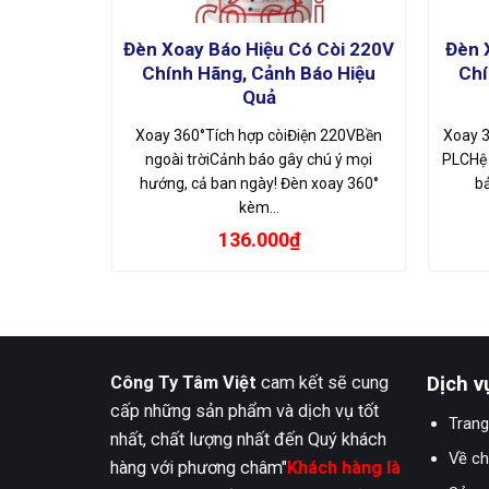
Đèn Xoay Báo Hiệu Có Còi 220V
Đèn 
Chính Hãng, Cảnh Báo Hiệu
Chí
Quả
Xoay 360°Tích hợp còiĐiện 220VBền
Xoay 3
ngoài trờiCảnh báo gây chú ý mọi
PLCHệ 
hướng, cả ban ngày! Đèn xoay 360°
b
kèm…
136.000
₫
Công Ty Tâm Việt
cam kết sẽ cung
Dịch v
cấp những sản phẩm và dịch vụ tốt
Trang
nhất, chất lượng nhất đến Quý khách
Về ch
hàng với phương châm"
Khách hàng là