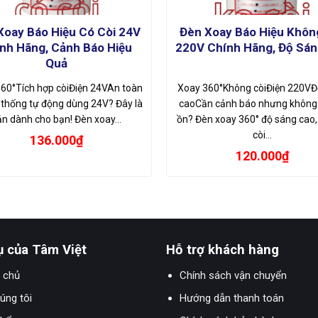
Xoay Báo Hiệu Có Còi 24V
Đèn Xoay Báo Hiệu Khôn
nh Hãng, Cảnh Báo Hiệu
220V Chính Hãng, Độ Sán
Quả
60°Tích hợp còiĐiện 24VAn toàn
Xoay 360°Không còiĐiện 220VĐ
thống tự động dùng 24V? Đây là
caoCần cảnh báo nhưng khôn
ản dành cho bạn! Đèn xoay…
ồn? Đèn xoay 360° độ sáng cao
còi…
136.000
₫
120.000
₫
ụ của Tâm Việt
Hỗ trợ khách hàng
 chủ
Chính sách vận chuyển
úng tôi
Hướng dẫn thanh toán