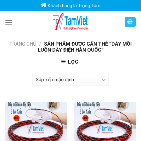
Skip
Khách hàng là Trọng Tâm
to
content
TRANG CHỦ
/
SẢN PHẨM ĐƯỢC GẮN THẺ “DÂY MỒI
LUỒN DÂY ĐIỆN HÀN QUỐC”
LỌC