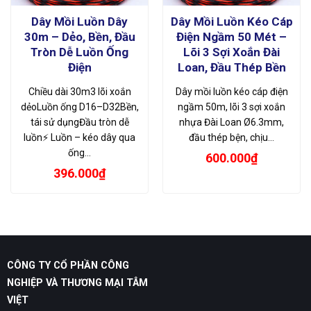
Dây Mồi Luồn Dây
Dây Mồi Luồn Kéo Cáp
30m – Dẻo, Bền, Đầu
Điện Ngầm 50 Mét –
Tròn Dễ Luồn Ống
Lõi 3 Sợi Xoắn Đài
Điện
Loan, Đầu Thép Bền
Chiều dài 30m3 lõi xoắn
Dây mồi luồn kéo cáp điện
dẻoLuồn ống D16–D32Bền,
ngầm 50m, lõi 3 sợi xoắn
tái sử dụngĐầu tròn dễ
nhựa Đài Loan Ø6.3mm,
luồn⚡ Luồn – kéo dây qua
đầu thép bện, chịu…
ống…
600.000
₫
396.000
₫
CÔNG TY CỔ PHẦN CÔNG
NGHIỆP VÀ THƯƠNG MẠI TÂM
VIỆT