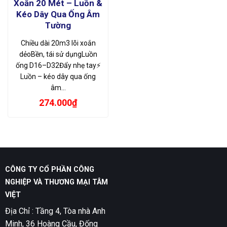
Xoắn 20 Mét – Luồn &
Kéo Dây Qua Ống Âm
Tường
Chiều dài 20m3 lõi xoắn
dẻoBền, tái sử dụngLuồn
ống D16–D32Đẩy nhẹ tay⚡
Luồn – kéo dây qua ống
âm…
274.000
₫
CÔNG TY CỔ PHẦN CÔNG
NGHIỆP VÀ THƯƠNG MẠI TÂM
VIỆT
Địa Chỉ : Tầng 4, Tòa nhà Anh
Minh, 36 Hoàng Cầu, Đống