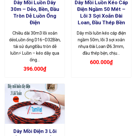
Dây Mồi Luồn Dây
Dây Mồi Luồn Kéo Cáp
30m – Dẻo, Bền, Đầu
Điện Ngầm 50 Mét –
Tròn Dễ Luồn Ống
Lõi 3 Sợi Xoắn Đài
Điện
Loan, Đầu Thép Bền
Chiều dài 30m3 lõi xoắn
Dây mồi luồn kéo cáp điện
dẻoLuồn ống D16–D32Bền,
ngầm 50m, lõi 3 sợi xoắn
tái sử dụngĐầu tròn dễ
nhựa Đài Loan Ø6.3mm,
luồn⚡ Luồn – kéo dây qua
đầu thép bện, chịu…
ống…
600.000
₫
396.000
₫
Dây Mồi Điện 3 Lõi