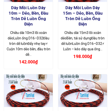
Dây Mồi Luồn Dây
Dây Mồi Luồn Dây
10m – Dẻo, Bền, Đầu
15m – Dẻo, Bền, Đầu
Tròn Dễ Luồn Ống
Tròn Dễ Luồn Ống
Điện
Điện
Chiều dài 10m3 lõi xoắn
Chiều dài 15m3 lõi xoắn
dẻoLuồn ống D16–D32Đầu
dẻoBền, tái sử dụngĐầu tròn
tròn dễ luồnĐẩy nhẹ tay⚡
dễ luồnLuồn ống D16–D32⚡
Cuộn 10m dẻo bền, đầu tròn
Luồn – kéo dây qua ống…
dễ…
198.000
₫
142.000
₫