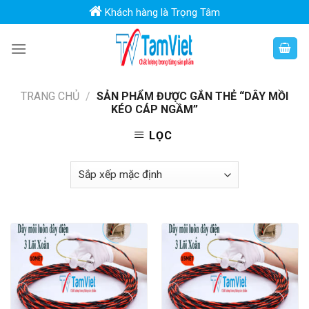
Skip
Khách hàng là Trọng Tâm
to
content
TRANG CHỦ
/
SẢN PHẨM ĐƯỢC GẮN THẺ “DÂY MỒI
KÉO CÁP NGẦM”
LỌC