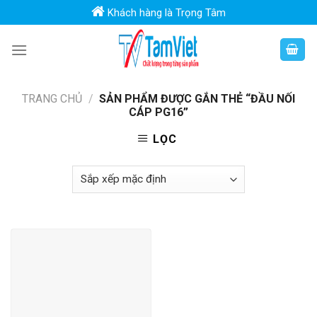
Skip
Khách hàng là Trọng Tâm
to
content
TRANG CHỦ
/
SẢN PHẨM ĐƯỢC GẮN THẺ “ĐẦU NỐI
CÁP PG16”
LỌC