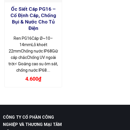
Ốc Siết Cáp PG16 –
Cố Định Cáp, Chống
Bụi & Nước Cho Tủ
Điện
Ren PG16Cáp Ø~10–
14mmLỗ khoét
22mmChống nước IP68Giữ
cáp chắcChống UV ngoài
trời⚡ Gioăng cao su ôm sát,
chống nước IP68.…
4.600
₫
CÔNG TY CỔ PHẦN CÔNG
NGHIỆP VÀ THƯƠNG MẠI TÂM