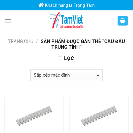
Skip
Khách hàng là Trọng Tâm
to
content
TRANG CHỦ
/
SẢN PHẨM ĐƯỢC GẮN THẺ “CẦU ĐẤU
TRUNG TÍNH”
LỌC