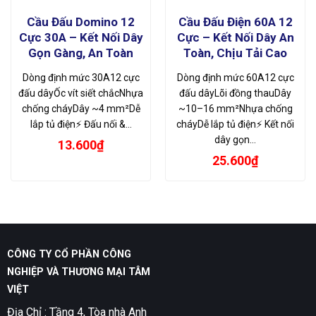
Cầu Đấu Domino 12
Cầu Đấu Điện 60A 12
Cực 30A – Kết Nối Dây
Cực – Kết Nối Dây An
Gọn Gàng, An Toàn
Toàn, Chịu Tải Cao
Dòng định mức 30A12 cực
Dòng định mức 60A12 cực
đấu dâyỐc vít siết chắcNhựa
đấu dâyLõi đồng thauDây
chống cháyDây ~4 mm²Dễ
~10–16 mm²Nhựa chống
lắp tủ điện⚡ Đấu nối &…
cháyDễ lắp tủ điện⚡ Kết nối
dây gọn…
13.600
₫
25.600
₫
CÔNG TY CỔ PHẦN CÔNG
NGHIỆP VÀ THƯƠNG MẠI TÂM
VIỆT
Địa Chỉ : Tầng 4, Tòa nhà Anh