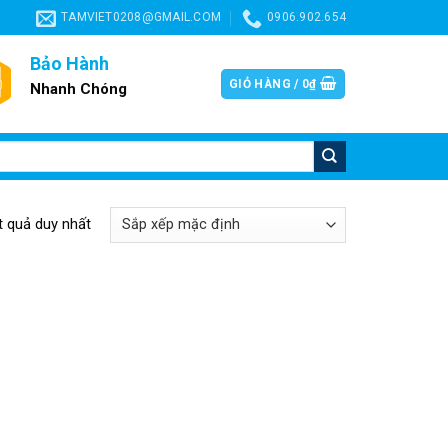
TAMVIET0208@GMAIL.COM
0906.902.654
Bảo Hành
GIỎ HÀNG /
0
₫
Nhanh Chóng
ết quả duy nhất