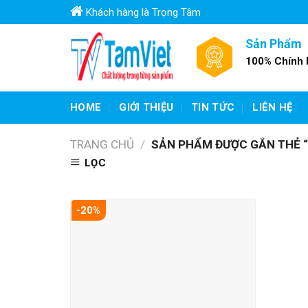
Skip
Khách hàng là Trọng Tâm
to
content
Sản Phẩm
100% Chính
HOME
GIỚI THIỆU
TIN TỨC
LIÊN HỆ
TRANG CHỦ
/
SẢN PHẨM ĐƯỢC GẮN THẺ “C
LỌC
-20%