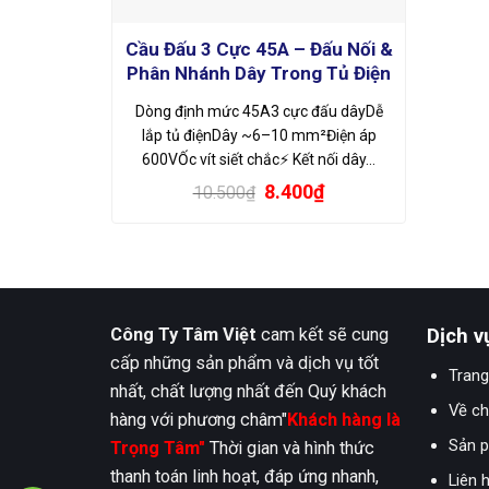
Cầu Đấu 3 Cực 45A – Đấu Nối &
Phân Nhánh Dây Trong Tủ Điện
Dòng định mức 45A3 cực đấu dâyDễ
lắp tủ điệnDây ~6–10 mm²Điện áp
600VỐc vít siết chắc⚡ Kết nối dây…
Giá
Giá
8.400
₫
10.500
₫
gốc
hiện
là:
tại
10.500₫.
là:
8.400₫.
Công Ty Tâm Việt
cam kết sẽ cung
Dịch v
cấp những sản phẩm và dịch vụ tốt
Trang
nhất, chất lượng nhất đến Quý khách
Về ch
hàng với phương châm"
Khách hàng là
Sản 
Trọng Tâm"
Thời gian và hình thức
thanh toán linh hoạt, đáp ứng nhanh,
Liên 