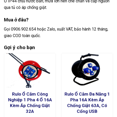
Ổ IP44 chịu nước bắn; mưa lớn nên che chắn và cấp nguồn
qua tủ có áp chống giật.
Mua ở đâu?
Gọi 0906.902.654 hoặc Zalo, xuất VAT, bảo hành 12 tháng,
giao COD toàn quốc.
Gợi ý cho bạn
Rulo Ổ Cắm Công
Rulo Ổ Cắm Đa Năng 1
Nghiệp 1 Pha 4 Ổ 16A
Pha 16A Kèm Áp
Kèm Áp Chống Giật
Chống Giật 63A, Có
32A
Cổng USB