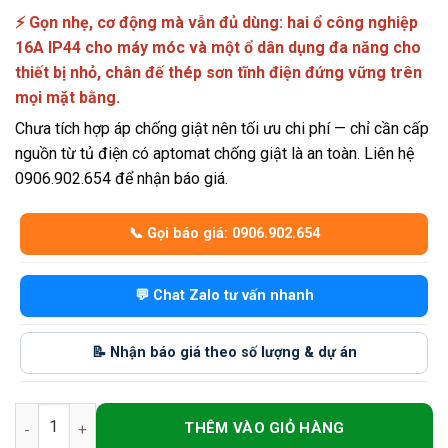
⚡ Gọn nhẹ, cơ động mà vẫn đủ dùng: hai ổ công nghiệp
16A IP44 cho máy móc và một ổ dân dụng đa năng cho
thiết bị nhỏ, chân đế thép sơn tĩnh điện đứng vững trên
mọi mặt bằng.
Chưa tích hợp áp chống giật nên tối ưu chi phí — chỉ cần cấp
nguồn từ tủ điện có aptomat chống giật là an toàn. Liên hệ
0906.902.654 để nhận báo giá.
📞 Gọi báo giá: 0906.902.654
💬 Chat Zalo tư vấn nhanh
📝 Nhận báo giá theo số lượng & dự án
Rulo Ổ Cắm Công Nghiệp 1 Pha 2 Ổ 16A IP44 Kèm Ổ Đa Năng s