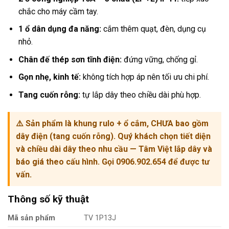
chắc cho máy cầm tay.
1 ổ dân dụng đa năng:
cắm thêm quạt, đèn, dụng cụ
nhỏ.
Chân đế thép sơn tĩnh điện:
đứng vững, chống gỉ.
Gọn nhẹ, kinh tế:
không tích hợp áp nên tối ưu chi phí.
Tang cuốn rỗng:
tự lắp dây theo chiều dài phù hợp.
⚠️ Sản phẩm là
khung rulo + ổ cắm, CHƯA bao gồm
dây điện
(tang cuốn rỗng). Quý khách chọn tiết diện
và chiều dài dây theo nhu cầu — Tâm Việt lắp dây và
báo giá theo cấu hình. Gọi
0906.902.654
để được tư
vấn.
Thông số kỹ thuật
Mã sản phẩm
TV 1P13J