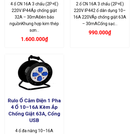
4 ổ CN 16A 3 chấu (2P+E)
2 ổ CN 16A 3 chấu (2P+E)
220V IP44Áp chống giật
220V IP442 ổ dân dụng 10–
32A – 30mAĐèn báo
16A 220VÁp chống giật 63A
nguồnKhung hợp kim thép
– 30mACổng sạc…
sơn…
990.000
₫
1.600.000
₫
Rulo Ổ Cắm Điện 1 Pha
4 Ổ 10–16A Kèm Áp
Chống Giật 63A, Cổng
USB
4 ổ đa năng 10–16A