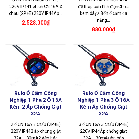
220V IP441 phích CN 16A 3
đế thép sơn tĩnh điệnChưa
chấu (2P+E) 220V IP44Áp…
kèm dây⚡ Bốn ổ cắm đa
năng…
2.528.000
₫
880.000
₫
Rulo Ổ Cắm Công
Rulo Ổ Cắm Công
Nghiệp 1 Pha 2 Ổ 16A
Nghiệp 1 Pha 3 Ổ 16A
Kèm 2 Áp Chống Giật
Kèm Áp Chống Giật
32A
32A
2 ổ CN 16A 3 chấu (2P+E)
3 ổ CN 16A 3 chấu (2P+E)
220V IP442 áp chống giật
220V IP44Áp chống giật
32A – 30mA2 đèn báo
32A – 30mAĐèn báo