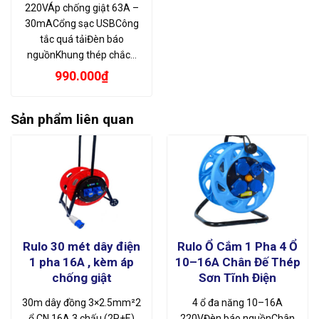
220VÁp chống giật 63A –
30mACổng sạc USBCông
tắc quá tảiĐèn báo
nguồnKhung thép chắc…
990.000
₫
Sản phẩm liên quan
Rulo 30 mét dây điện
Rulo Ổ Cắm 1 Pha 4 Ổ
1 pha 16A , kèm áp
10–16A Chân Đế Thép
chống giật
Sơn Tĩnh Điện
30m dây đồng 3×2.5mm²2
4 ổ đa năng 10–16A
ổ CN 16A 3 chấu (2P+E)
220VĐèn báo nguồnChân