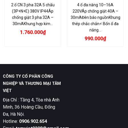
2 ổ CN 3 pha 32A 5 chấu
4 ổ đa năng 10–16A
(3P+N+E) 380V IP44Áp
220VÁp chống giật 40A –
chống giật 3 pha 32A –
30mAĐèn báo nguồnKhung
30mAKhung hợp kim…
thép chắc chắn⚡ Bốn ổ đa
năng…
1.760.000
₫
990.000
₫
CÔNG TY CỔ PHẦN CÔNG
NGHIỆP VÀ THƯƠNG MẠI TÂM
VIỆT
Địa Chỉ : Tầng 4, Tòa nhà Anh
Minh, 36 Hoàng Cầu, Đống
Đa, Hà Nội.
Hotline:
0906.902.654