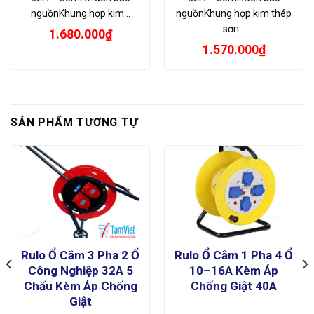
nguồnKhung hợp kim…
nguồnKhung hợp kim thép
sơn…
1.680.000
₫
1.570.000
₫
SẢN PHẨM TƯƠNG TỰ
Rulo Ổ Cắm 3 Pha 2 Ổ
Rulo Ổ Cắm 1 Pha 4 Ổ
Công Nghiệp 32A 5
10–16A Kèm Áp
Chấu Kèm Áp Chống
Chống Giật 40A
Giật