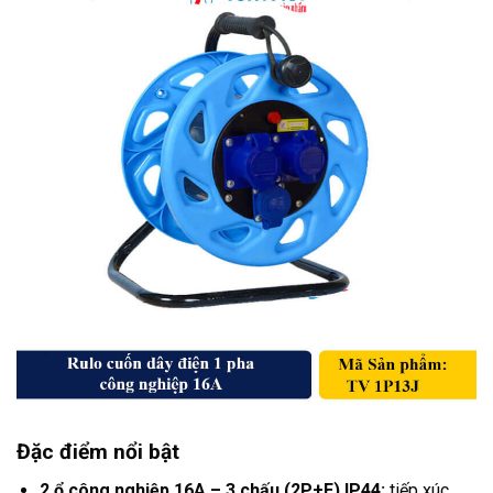
Đặc điểm nổi bật
2 ổ công nghiệp 16A – 3 chấu (2P+E) IP44:
tiếp xúc