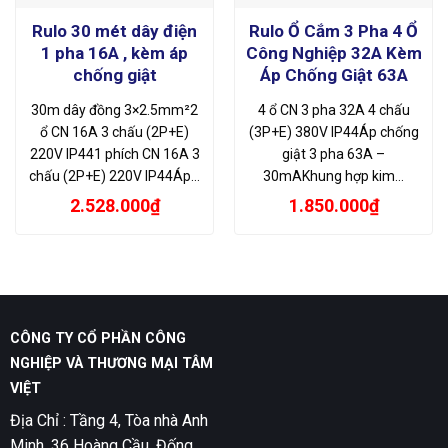
Rulo 30 mét dây điện
Rulo Ổ Cắm 3 Pha 4 Ổ
1 pha 16A , kèm áp
Công Nghiệp 32A Kèm
chống giật
Áp Chống Giật 63A
30m dây đồng 3×2.5mm²2
4 ổ CN 3 pha 32A 4 chấu
ổ CN 16A 3 chấu (2P+E)
(3P+E) 380V IP44Áp chống
220V IP441 phích CN 16A 3
giật 3 pha 63A –
chấu (2P+E) 220V IP44Áp…
30mAKhung hợp kim…
2.528.000
₫
1.850.000
₫
CÔNG TY CỔ PHẦN CÔNG
NGHIỆP VÀ THƯƠNG MẠI TÂM
VIỆT
Địa Chỉ : Tầng 4, Tòa nhà Anh
Minh, 36 Hoàng Cầu, Đống