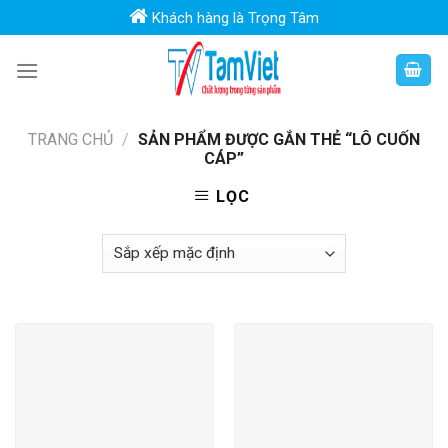
Skip
Khách hàng là Trọng Tâm
to
content
TRANG CHỦ
/
SẢN PHẨM ĐƯỢC GẮN THẺ “LÔ CUỐN
CÁP”
LỌC